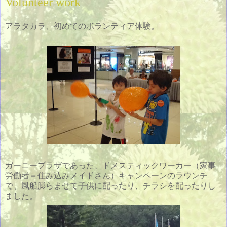
Volunteer work
アラタカラ、初めてのボランティア体験。
ガーニープラザであった、ドメスティックワーカー（家事
労働者＝住み込みメイドさん）キャンペーンのラウンチ
で、風船膨らませて子供に配ったり、チラシを配ったりし
ました。