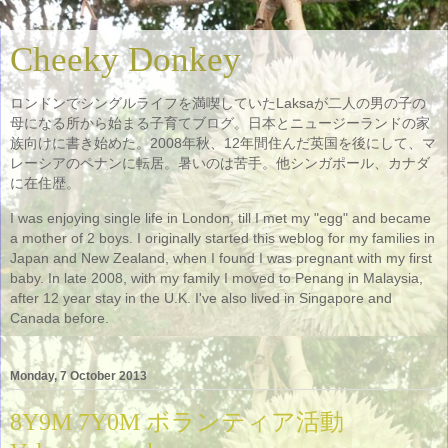
Cheeky Donkey
ロンドンでシングルライフを満喫していたLaksaが二人の男の子の
母になる所から始まる子育てブログ。日本とニュージーランドの家
族向けに書き始めた。2008年秋、12年間住んだ英国を後にして、マ
レーシアのペナンに転居。暑いのは苦手。他シンガポール、カナダ
に在住歴。
I was enjoying single life in London, till I met my "egg" and became
a mother of 2 boys. I originally started this weblog for my families in
Japan and New Zealand, when I found I was pregnant with my first
baby. In late 2008, with my family I moved to Penang in Malaysia,
after 12 year stay in the U.K. I've also lived in Singapore and
Canada before.
Monday, 7 October 2013
8Y9M 7Y0M ボランティア活動