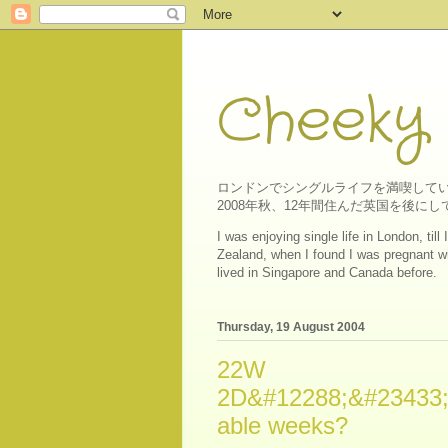
Cheeky
ロンドンでシングルライフを満喫してい
2008年秋、12年間住んだ英国を後
I was enjoying single life in London, ti
Zealand, when I found I was pregnant wit
lived in Singapore and Canada before.
Thursday, 19 August 2004
22W
2D&#12288;&#23433;
able weeks?