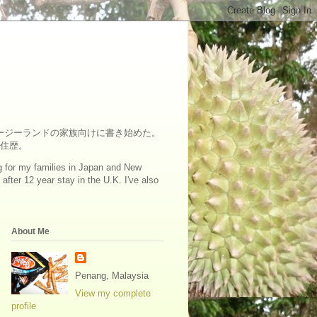
ュージーランドの家族向けに書き始めた。
在住歴。
log for my families in Japan and New
fter 12 year stay in the U.K. I've also
About Me
Penang, Malaysia
View my complete
profile