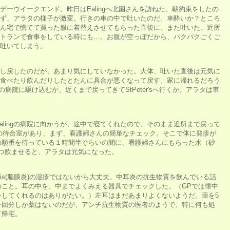
デーウイークエンド。昨日はEalingへ北園さんを訪ねた。朝約束をしたの
ず、アラタの様子が激変。行きの車の中で吐いたのだ。車酔いか？ところ
ん宅で慌てて買った服に着替えさせてもらった直後に、また吐いた。近所
トランで食事をしている時にも…。お腹が空っぽだから、パクパクごくご
吐いてしまう。
し戻したのだが、あまり気にしていなかった。大体、吐いた直後は元気に
食べたり飲んだりしたとたんに具合が悪くなって戻す。家に帰れるだろう
ngの病院に駆け込むか、近くまで戻ってきてStPeter'sへ行くか。アラタは車
alingの病院に向かうが、途中で寝てくれたので、そのまま近所まで戻って
児科専用の待合室があり、まず、看護婦さんの簡単なチェック。そこで体に発疹が
の順番を待っている１時間半ぐらいの間に、看護婦さんにもらった水（砂
ずつ飲ませると、アラタは元気になった。
itis(脳膜炎)の湿疹ではないから大丈夫。中耳炎の抗生物質を飲んでいる話
のこと。耳の中を、中までよくみえる器具でチェックした。（GPでは懐中
をしてくれるのはありがたい。）左耳はまだあまりよくないようだ。薬を5
一回分しか薬はないのだが、アンチ抗生物質の医者のようで、特に何も処
て帰宅。