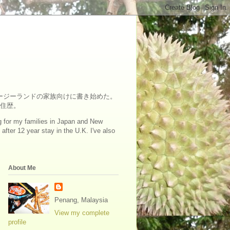
ュージーランドの家族向けに書き始めた。
在住歴。
log for my families in Japan and New
fter 12 year stay in the U.K. I've also
About Me
Penang, Malaysia
View my complete
profile