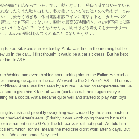
発疹が顔にも広がっていた。でも、熱がないし、発疹も巷ではやっている
後になったらまた吐き出した。私が抱いている時に吐くので私もゲロまみ
ない、可愛そう過ぎる。休日電話相談ラインに電話すると、タミーバグ
新説。でも下痢してないぞ。嘔吐が最高36時間続き、その後下痢に以降
るということなので、そうなのかなあ。明日はどう考えてもナーサリーに
し、Jasonが面倒をみてくれることになりそうだ…。
g to see Kitazono san yesterday. Arata was fine in the morning but he
ew up in the car... I first thought it would be a car sickness. But he kept
ake him to A&E.
 to Woking and even thinking about taking him to the Ealing Hospital at
fter throwing up again in the car. We went to the St Peter's A&E. There is a
or children. Arata was first seen by a nurse. He had no temperature but we
asked to give him 3.5 ml of water (contains salt and sugar) every 5
ting for a doctor, Arata became quite well and started to play with toys.
 meningitis rash and probably everything was caused by the same bacteria
or checked Arata's ears. (Prbably it was worth going there to have this
r instrument unlike GPs!) The left ear was stil not good. We told him
ics left, which, for me, means the medicine didn't work after 5 days. But
at's it. We came home. Very tired.