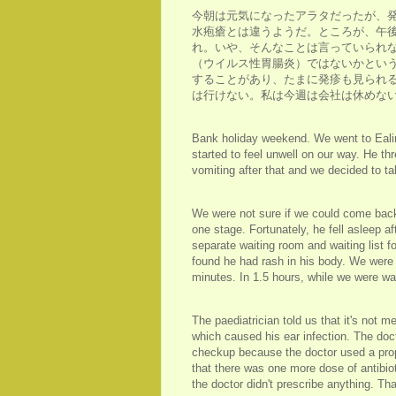
今朝は元気になったアラタだったが、
水疱瘡とは違うようだ。ところが、午
れ。いや、そんなことは言っていられ
（ウイルス性胃腸炎）ではないかという
することがあり、たまに発疹も見られ
は行けない。私は今週は会社は休めない
Bank holiday weekend. We went to Ealin
started to feel unwell on our way. He thr
vomiting after that and we decided to t
We were not sure if we could come back
one stage. Fortunately, he fell asleep a
separate waiting room and waiting list f
found he had rash in his body. We were 
minutes. In 1.5 hours, while we were wai
The paediatrician told us that it's not
which caused his ear infection. The doct
checkup because the doctor used a prope
that there was one more dose of antibiot
the doctor didn't prescribe anything. Th