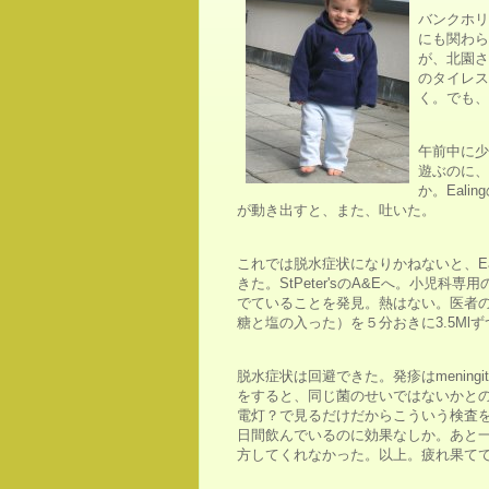
バンクホリ
にも関わら
が、北園さ
のタイレス
く。でも、
午前中に少
遊ぶのに、
か。Eali
が動き出すと、また、吐いた。
これでは脱水症状になりかねないと、E
きた。StPeter'sのA&Eへ。小
でていることを発見。熱はない。医者
糖と塩の入った）を５分おきに3.5Ml
脱水症状は回避できた。発疹はmening
をすると、同じ菌のせいではないかと
電灯？で見るだけだからこういう検査
日間飲んでいるのに効果なしか。あと
方してくれなかった。以上。疲れ果て