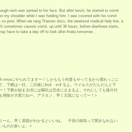
ough rash was spread to his face. But after lunch, he started to vomit
 on my shoulder while I was holding him. I was covered with his vomit
s so poor. When we rang Thames docs, the weekend medical help line, a
 It sometimes causes vomit, up until 36 hours, before diarrhoea starts,
y have to take a day off to look after Arata tomorrow...
ch virusにやられてますー！しかももう何度もやってるから慣れっこに
、下痢は一日、二日後にkick inするよ。ウイルスがだんだんと下
ー！下痢が始まる頃には嘔吐は完全に止まるよ。それにしても後片付
も掃除が大変だねー。アラタン、早く元気になってー！>
うーん、早く原因がわかるといいね。 子供の病気って聞きなれない
いものが多いよ。>