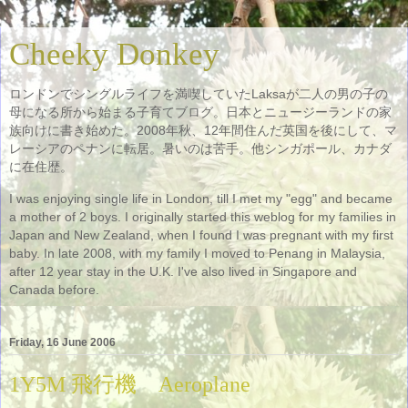
Cheeky Donkey
ロンドンでシングルライフを満喫していたLaksaが二人の男の子の
母になる所から始まる子育てブログ。日本とニュージーランドの家
族向けに書き始めた。2008年秋、12年間住んだ英国を後にして、マ
レーシアのペナンに転居。暑いのは苦手。他シンガポール、カナダ
に在住歴。
I was enjoying single life in London, till I met my "egg" and became
a mother of 2 boys. I originally started this weblog for my families in
Japan and New Zealand, when I found I was pregnant with my first
baby. In late 2008, with my family I moved to Penang in Malaysia,
after 12 year stay in the U.K. I've also lived in Singapore and
Canada before.
Friday, 16 June 2006
1Y5M 飛行機 Aeroplane