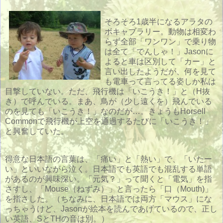
そろそろ1歳半になるアラタの
ボキャブラリー。動物は相変わ
らず全部「ワンワン」で乗り物
は全て「でんしゃ！」Jasonに
よると車は区別して「カー」と
言い出したようだが、何を見て
も電車って言ってる姿しか私は
目撃していない。ただ、飛行機は「いこうき！」と（H抜
き）で呼んでいる。まあ、鳥が（少し遠くを）飛んでいる
のを見ても「いこうき！」なのだが…。きょうもHorsell
Commonで飛行機が上空を通過するたびに「いこうき！」
と興奮していた。
得意な日本語の言葉は、「痛い」と「熱い」で、「いたー
い」といいながら泣く。日本語でも英語でも混乱する単語
があるのが興味深い。「元気？」って聞くと「電気」を指
さすし、「Mouse（ねずみ）」と言ったら「口（Mouth)」
を指さした。（ちなみに、日本語では両方「マウス」にな
っちゃうけど、Jasonが絵本を読んであげているので、正し
い英語、SとTHの音は別。）