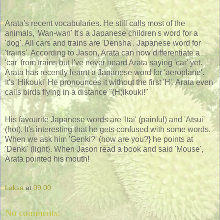
Arata's recent vocabularies. He still calls most of the
animals, 'Wan-wan' It's a Japanese children's word for a
'dog'. All cars and trains are 'Densha'. Japanese word for
'trains'. According to Jason, Arata can now differentiate a
'car' from trains but I've never heard Arata saying 'car' yet.
Arata has recently learnt a Japanese word for 'aeroplane'.
It's 'Hikouki' He pronounces it without the first 'H'. Arata even
calls birds flying in a distance "(H)ikouki!"
His favourite Japanese words are 'Itai' (painful) and 'Atsui'
(hot). It's interesting that he gets confused with some words.
When we ask him 'Genki?' (how are you?} he points at
'Denki' (light}. When Jason read a book and said 'Mouse',
Arata pointed his mouth!
Laksa
at
09:00
No comments: