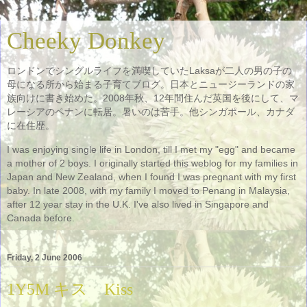
Cheeky Donkey
ロンドンでシングルライフを満喫していたLaksaが二人の男の子の
母になる所から始まる子育てブログ。日本とニュージーランドの家
族向けに書き始めた。2008年秋、12年間住んだ英国を後にして、マ
レーシアのペナンに転居。暑いのは苦手。他シンガポール、カナダ
に在住歴。
I was enjoying single life in London, till I met my "egg" and became
a mother of 2 boys. I originally started this weblog for my families in
Japan and New Zealand, when I found I was pregnant with my first
baby. In late 2008, with my family I moved to Penang in Malaysia,
after 12 year stay in the U.K. I've also lived in Singapore and
Canada before.
Friday, 2 June 2006
1Y5M キス Kiss