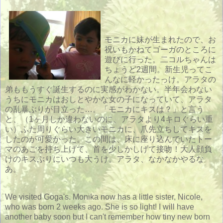
モニカに妹が生まれたので、お
祝いもかねてゴーガのところに
遊びに行った。二コルちゃんは
ちょうど2週間。新生児ってこ
んなに軽かったっけ。アラタの
弟ももうすぐ誕生するのに実感がわかない。半年会わない
うちにモニカはおしとやかな女の子になっていて、アラタ
の乱暴ぶりが目立った…。「モニカにキスは？」と言う
と、（1ヶ月しか違わないのに、アラタより4キロぐらい重
い）ふた周りぐらい大きいモニカに、爪先立ちしてキスを
したのが可愛かった。この間は、床に座り込んでいたトー
マのあごを持ち上げて、首を少しかしげて接吻！大人顔負
けのキスぶりにいつも大うけ。アラタ、なかなかやるな
あ。
We visited Goga's. Monika now has a little sister, Nicole,
who was born 2 weeks ago. She is so light! I will have
another baby soon but I can't remember how tiny new born