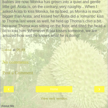
babies are now. Monika has grown into a quiet and gentle
little girl. Arata is, on the contrary, very naughty... When I
asked Arata to kiss Monika, he tip toed, as Monika is much
bigger than Arata, and kissed her! Arata did a 'romantic' kiss
to Thoma last week as well, he held up Thoma's chin a bit,
because Thoma was sitting on the floor, and tilted the head a
bit to kiss him. Whenever Arata kisses someone, we are
amazed how well he knows what he is doing!
Laksa
at
06:49
No comments:
Post a Comment
‹
›
Home
View web version
About Me