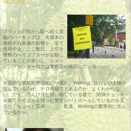
security?
フラットの前から駅へ続く道
脇のパーキングは、先週末の
連続テロ未遂の影響か、全て
使用中止。ここ数日、上空を
警察のヘリコプターが出動し
ていることが多いし、ショッ
ピングセンター内では警察官が巡回している。
全国的な警戒態勢強化の一環か、Wokingに疑わしい人物が
住んでいるのか、テロ情報でもあるのか、よくわからな
い。でも、のんびりと買い物している横で、防弾チョッキ
を着てライフルを持った警官がパトロールしているのを見
ると、ちょっと緊張・・・。私達、Wokingの繁華街に住ん
でいるから。