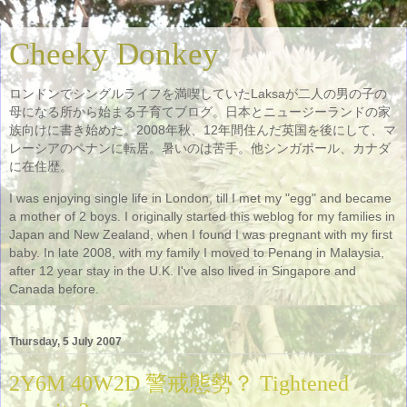
Cheeky Donkey
ロンドンでシングルライフを満喫していたLaksaが二人の男の子の
母になる所から始まる子育てブログ。日本とニュージーランドの家
族向けに書き始めた。2008年秋、12年間住んだ英国を後にして、マ
レーシアのペナンに転居。暑いのは苦手。他シンガポール、カナダ
に在住歴。
I was enjoying single life in London, till I met my "egg" and became
a mother of 2 boys. I originally started this weblog for my families in
Japan and New Zealand, when I found I was pregnant with my first
baby. In late 2008, with my family I moved to Penang in Malaysia,
after 12 year stay in the U.K. I've also lived in Singapore and
Canada before.
Thursday, 5 July 2007
2Y6M 40W2D 警戒態勢？ Tightened