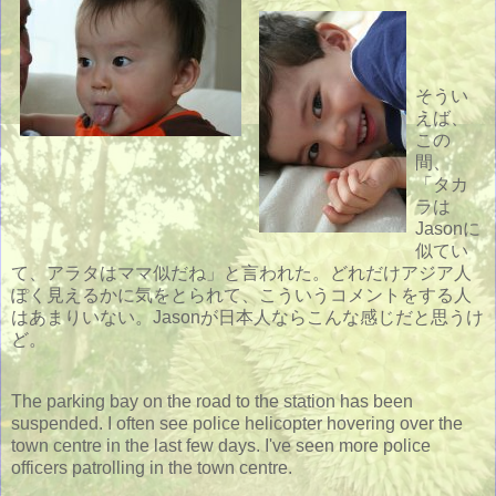
そうい
えば、
この
間、
「タカ
ラは
Jasonに
似てい
て、アラタはママ似だね」と言われた。どれだけアジア人
ぽく見えるかに気をとられて、こういうコメントをする人
はあまりいない。Jasonが日本人ならこんな感じだと思うけ
ど。
The parking bay on the road to the station has been
suspended. I often see police helicopter hovering over the
town centre in the last few days. I've seen more police
officers patrolling in the town centre.