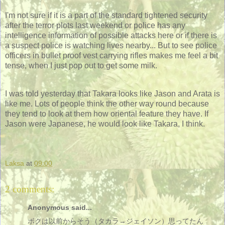
I'm not sure if it is a part of the standard tightened security
after the terror plots last weekend or police has any
intelligence information of possible attacks here or if there is
a suspect police is watching lives nearby... But to see police
officers in bullet proof vest carrying rifles makes me feel a bit
tense, when I just pop out to get some milk.
I was told yesterday that Takara looks like Jason and Arata is
like me. Lots of people think the other way round because
they tend to look at them how oriental feature they have. If
Jason were Japanese, he would look like Takara, I think.
Laksa
at
09:00
2 comments:
Anonymous said...
ボクは以前からそう（タカラ→ジェイソン）思ってたん