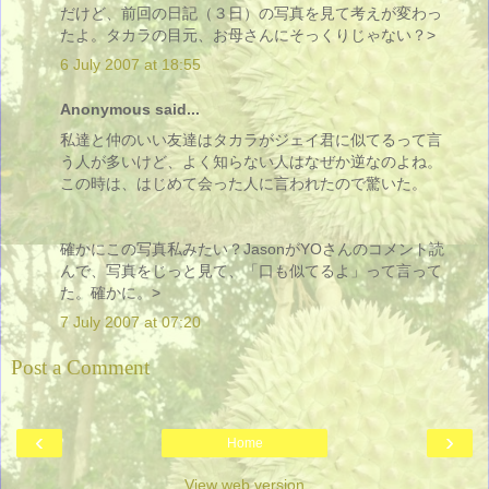
だけど、前回の日記（３日）の写真を見て考えが変わっ
たよ。タカラの目元、お母さんにそっくりじゃない？>
6 July 2007 at 18:55
Anonymous said...
私達と仲のいい友達はタカラがジェイ君に似てるって言
う人が多いけど、よく知らない人はなぜか逆なのよね。
この時は、はじめて会った人に言われたので驚いた。
確かにこの写真私みたい？JasonがYOさんのコメント読
んで、写真をじっと見て、「口も似てるよ」って言って
た。確かに。>
7 July 2007 at 07:20
Post a Comment
‹
›
Home
View web version