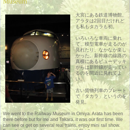
Museum
大宮にある鉄道博物館。
アラタは2回目だけれど
も私もタカラも初。
いろいろな車両に乗れ
て、模型電車が走るのが
見れたり、なかなか楽し
かった。新幹線の線路の
真横にあるビューデッキ
からは新幹線が走ってい
るのを間近に見れてよ
い。
古い貨物列車のプレート
で「タカラ」というのを
発見。
We went to the Railway Museum in Omiya. Arata has been
there before but for me and Takara, it was our first time. We
can see or get on several real trains, enjoy mini rail show.