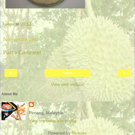
Laksa
at
00:53
No comments:
Post a Comment
‹
›
Home
View web version
About Me
Penang, Malaysia
View my complete profile
Powered by
Blogger
.