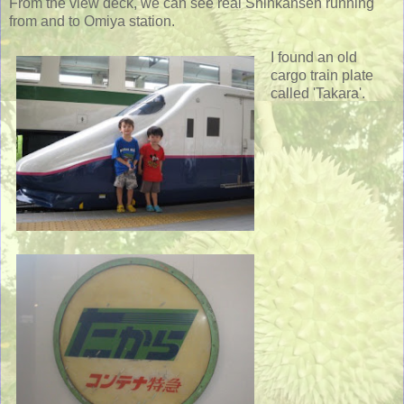
From the view deck, we can see real Shinkansen running
from and to Omiya station.
I found an old
cargo train plate
called 'Takara'.