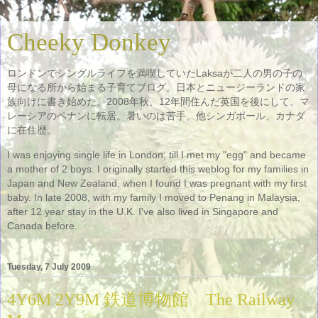
Cheeky Donkey
ロンドンでシングルライフを満喫していたLaksaが二人の男の子の
母になる所から始まる子育てブログ。日本とニュージーランドの家
族向けに書き始めた。2008年秋、12年間住んだ英国を後にして、マ
レーシアのペナンに転居。暑いのは苦手。他シンガポール、カナダ
に在住歴。
I was enjoying single life in London, till I met my "egg" and became
a mother of 2 boys. I originally started this weblog for my families in
Japan and New Zealand, when I found I was pregnant with my first
baby. In late 2008, with my family I moved to Penang in Malaysia,
after 12 year stay in the U.K. I've also lived in Singapore and
Canada before.
Tuesday, 7 July 2009
4Y6M 2Y9M 鉄道博物館 The Railway