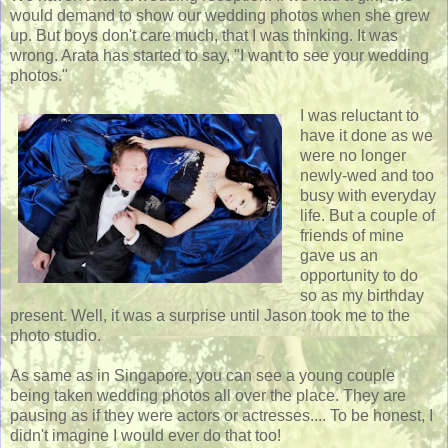
would demand to show our wedding photos when she grew
up. But boys don't care much, that I was thinking. It was
wrong. Arata has started to say, "I want to see your wedding
photos."
I was reluctant to
have it done as we
were no longer
newly-wed and too
busy with everyday
life. But a couple of
friends of mine
gave us an
opportunity to do
so as my birthday
present. Well, it was a surprise until Jason took me to the
photo studio.
As same as in Singapore, you can see a young couple
being taken wedding photos all over the place. They are
pausing as if they were actors or actresses.... To be honest, I
didn't imagine I would ever do that too!