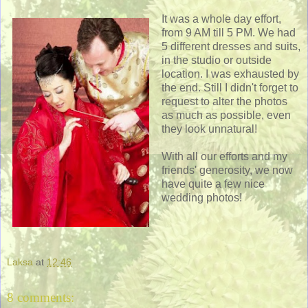
It was a whole day effort,
from 9 AM till 5 PM. We had
5 different dresses and suits,
in the studio or outside
location. I was exhausted by
the end. Still I didn't forget to
request to alter the photos
as much as possible, even
they look unnatural!
With all our efforts and my
friends' generosity, we now
have quite a few nice
wedding photos!
Laksa
at
12:46
8 comments: