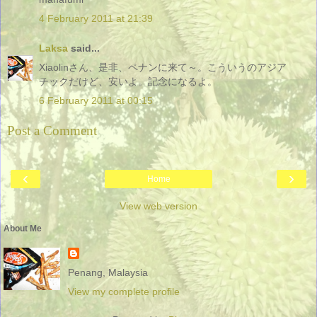
4 February 2011 at 21:39
Laksa
said...
Xiaolinさん、是非、ペナンに来て～。こういうのアジア
チックだけど、安いよ。記念になるよ。
6 February 2011 at 00:15
Post a Comment
‹
›
Home
View web version
About Me
Penang, Malaysia
View my complete profile