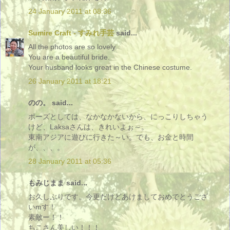
24 January 2011 at 08:36
Sumire Craft - すみれ手芸
said...
All the photos are so lovely.
You are a beautiful bride.
Your husband looks great in the Chinese costume.
26 January 2011 at 18:21
のの。 said...
ポーズとしては、なかなかないから、にっこりしちゃう
けど、Laksaさんは、きれいよぉ～。
東南アジアに遊びに行きた～い。でも、お金と時間
が、、、。
28 January 2011 at 05:36
もみじまま said...
お久しぶりです。今更だけどあけましておめでとうござ
いmす！
素敵ー！！
ちこさん美しい！！！