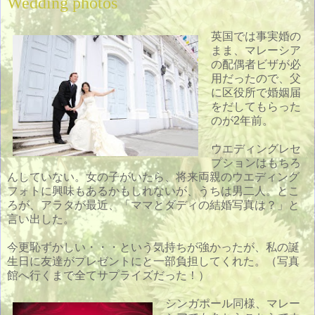
Wedding photos
英国では事実婚の
まま、マレーシア
の配偶者ビザが必
用だったので、父
に区役所で婚姻届
をだしてもらった
のが2年前。
ウエディングレセ
プションはもちろ
んしていない。女の子がいたら、将来両親のウエディング
フォトに興味もあるかもしれないが、うちは男二人。とこ
ろが、アラタが最近、「ママとダディの結婚写真は？」と
言い出した。
今更恥ずかしい・・・という気持ちが強かったが、私の誕
生日に友達がプレゼントにと一部負担してくれた。（写真
館へ行くまで全てサプライズだった！）
シンガポール同様、マレー