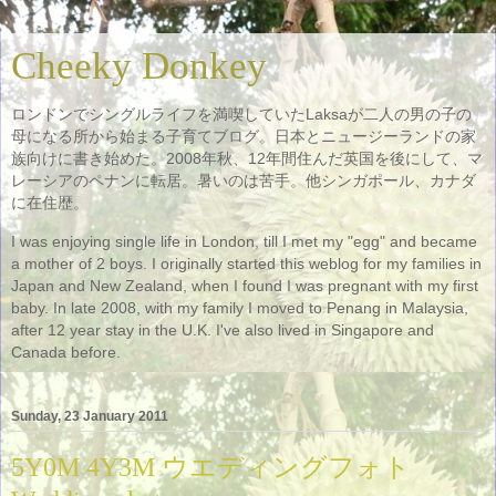
Cheeky Donkey
ロンドンでシングルライフを満喫していたLaksaが二人の男の子の
母になる所から始まる子育てブログ。日本とニュージーランドの家
族向けに書き始めた。2008年秋、12年間住んだ英国を後にして、マ
レーシアのペナンに転居。暑いのは苦手。他シンガポール、カナダ
に在住歴。
I was enjoying single life in London, till I met my "egg" and became
a mother of 2 boys. I originally started this weblog for my families in
Japan and New Zealand, when I found I was pregnant with my first
baby. In late 2008, with my family I moved to Penang in Malaysia,
after 12 year stay in the U.K. I've also lived in Singapore and
Canada before.
Sunday, 23 January 2011
5Y0M 4Y3M ウエディングフォト