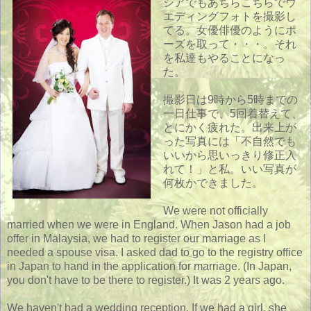
シアでもあちらこちらでウ
エディングフォトを撮影し
てる。女優俳優のようにポ
ーズを取って・・・。それ
を私達もやることになっ
た。
撮影日は9時から5時までの
一日仕事で、5回着替えて、
とにかく疲れた。出来上が
った写真には「不自然でも
いいから思いっきり修正入
れて！」と私。いい写真が
何枚かできました。
We were not officially
married when we were in England. When Jason had a job
offer in Malaysia, we had to register our marriage as I
needed a spouse visa. I asked dad to go to the registry office
in Japan to hand in the application for marriage. (In Japan,
you don't have to be there to register.) It was 2 years ago.
We haven't had a wedding reception. If we had a girl, she