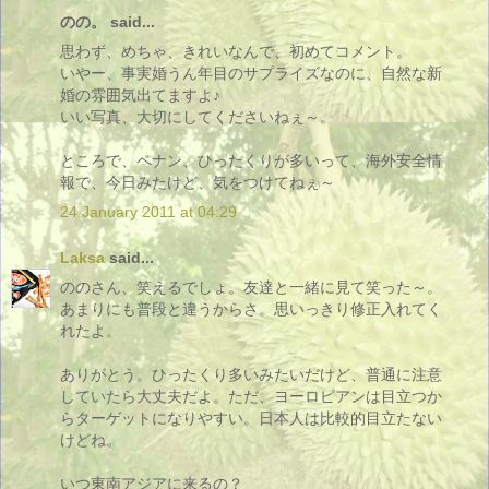
のの。 said...
思わず、めちゃ、きれいなんで、初めてコメント。
いやー、事実婚うん年目のサプライズなのに、自然な新
婚の雰囲気出てますよ♪
いい写真、大切にしてくださいねぇ～。
ところで、ペナン、ひったくりが多いって、海外安全情
報で、今日みたけど、気をつけてねぇ～
24 January 2011 at 04:29
Laksa
said...
ののさん、笑えるでしょ。友達と一緒に見て笑った～。
あまりにも普段と違うからさ。思いっきり修正入れてく
れたよ。
ありがとう。ひったくり多いみたいだけど、普通に注意
していたら大丈夫だよ。ただ、ヨーロピアンは目立つか
らターゲットになりやすい。日本人は比較的目立たない
けどね。
いつ東南アジアに来るの？