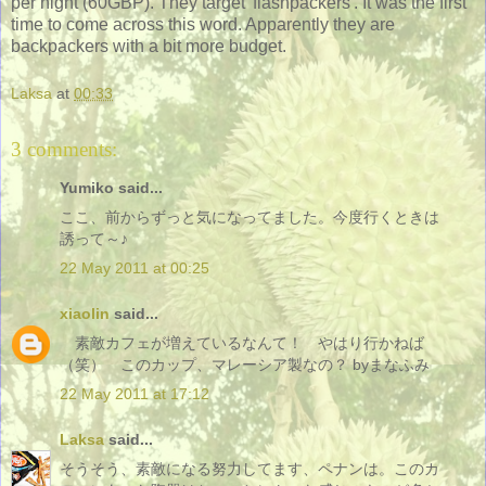
per night (60GBP). They target 'flashpackers'. It was the first
time to come across this word. Apparently they are
backpackers with a bit more budget.
Laksa
at
00:33
3 comments:
Yumiko said...
ここ、前からずっと気になってました。今度行くときは
誘って～♪
22 May 2011 at 00:25
xiaolin
said...
素敵カフェが増えているなんて！ やはり行かねば
（笑） このカップ、マレーシア製なの？ byまなふみ
22 May 2011 at 17:12
Laksa
said...
そうそう、素敵になる努力してます、ペナンは。このカ