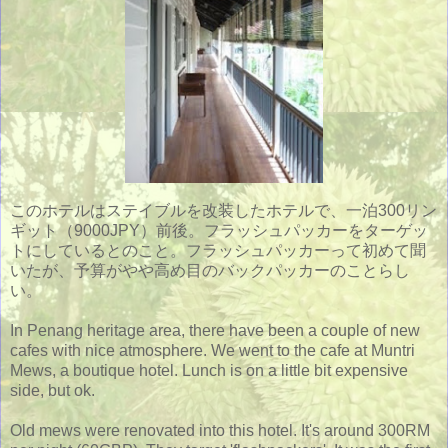
このホテルはステイブルを改装したホテルで、一泊300リン
ギット（9000JPY）前後。フラッシュパッカーをターゲッ
トにしているとのこと。フラッシュパッカーって初めて聞
いたが、予算がやや高め目のバックパッカーのことらし
い。
In Penang heritage area, there have been a couple of new
cafes with nice atmosphere. We went to the cafe at Muntri
Mews, a boutique hotel. Lunch is on a little bit expensive
side, but ok.
Old mews were renovated into this hotel. It's around 300RM