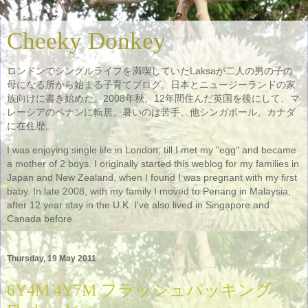
Cheeky Donkey
ロンドンでシングルライフを満喫していたLaksaが二人の男の子の
母になる所から始まる子育てブログ。日本とニュージーランドの家
族向けに書き始めた。2008年秋、12年間住んだ英国を後にして、マ
レーシアのペナンに転居。暑いのは苦手。他シンガポール、カナダ
に在住歴。
I was enjoying single life in London, till I met my "egg" and became
a mother of 2 boys. I originally started this weblog for my families in
Japan and New Zealand, when I found I was pregnant with my first
baby. In late 2008, with my family I moved to Penang in Malaysia,
after 12 year stay in the U.K. I've also lived in Singapore and
Canada before.
Thursday, 19 May 2011
6Y4M 4Y7M フラッシュパッキング