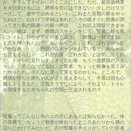
が、ずるしてトイレに行くことにした。ただ、超音波検査
を今日受けるには、膀胱を空にはできない。少しだけリリ
ースして、途中で止めるという、これまた至難の業をやっ
たわけだ。おかげで卒倒は免れた。その後すぐに順番が周
ってきた私の医者への第一声は、「これ以上我慢できませ
ん。」彼は、まず、膀胱のスキャンをして、腎臓に移る前
にトイレに行かせてくれると言う。「膀胱は一杯ですね」
と念を押されたので「も、もちろん」と私。ばれなかった
のかなあ・・・。膀胱のスキャンをしていると、赤ちゃん
も見えるらしく、これがお腹、これが足、と説明してくれ
た。トイレに直行しすっきりした後、もう一度膀胱のスキ
ャン。「空になってるね」と医者。ちょっと映像を見てみ
たかったわ。そんなに違って見えるのかしら。ところで、
膀胱が空だと赤ちゃんがよく見えるらしく、今度は頭も心
臓もよく見えた。元気そうでなにより。それより、トイレ
を我慢すると赤ちゃんの空間が圧迫されるの？
腎臓ってこんなに体の上の方にあるとは知らなかった。体
の真横で、ちょうど肋骨が終わったところあたりから腰の
辺りにかけてみたいだ。左の腎臓をチェックしていた医者