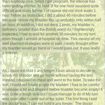
than anybody else. Since I got pregnant, the interval has
been getting shorter. To hold 'it' for one hour sounded quite
difficult and scary for me. I of course did not drink water 1
hour before as instructed. I did it about 40 minutes before
because I know my bladder fills up probably only within half
an hour. In addition, I did not drink 2 pints, my bladder is
definitely smaller than the British ones! As I frighteningly
expected, I had to wait for another 30 minutes for my turn
even though I arrived at hospital on time. This means all my
well planned strategies were in vain. I really thought either
my bladder would go burst or I would pass out. It was really
a torture!
As I could not hold it any longer, I was about to decide to
empty my bladder and go home without having the test.
Instead, I decided to cheat and went to the toilet. To take the
test, I could not totally empty my bladder. I had to be careful
to release a bit and stopped before bladder became empty! It
was quite a tough task but I could manage to do it! My turn
was soon after I came out of the toilet. The first thing I told
the doctor was, 'I can not hold it any longer.' The doctor