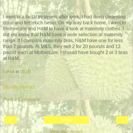
I went to a facial treatment after work. I had deep cleansing
done and felt much better. On my way back home, I went to
Mothercare and H&M to have a look at maternity clothes. I
did not know that H&M have a wide selection of maternity
range. If I compare maternity bras, H&M have one for less
than 7 pounds. At M&S, they sell 2 for 20 pounds and 12
pound each at Mothercare. I should have bought 2 or 3 bras
at H&M...
Laksa
at
08:00
No comments:
Post a Comment
‹
›
Home
View web version