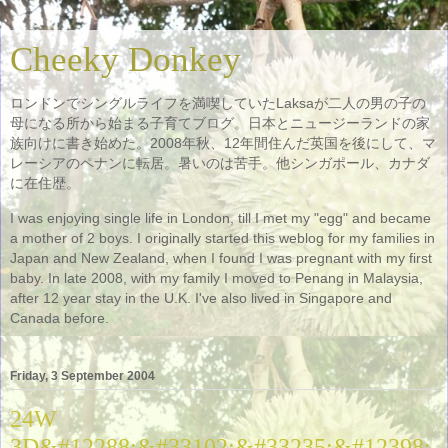
Cheeky Donkey
ロンドンでシングルライフを満喫していたLaksaが二人の男の子の
母になる所から始まる子育てブログ。日本とニュージーランドの家
族向けに書き始めた。2008年秋、12年間住んだ英国を後にして、マ
レーシアのペナンに転居。暑いのは苦手。他シンガポール、カナダ
に在住歴。
I was enjoying single life in London, till I met my "egg" and became
a mother of 2 boys. I originally started this weblog for my families in
Japan and New Zealand, when I found I was pregnant with my first
baby. In late 2008, with my family I moved to Penang in Malaysia,
after 12 year stay in the U.K. I've also lived in Singapore and
Canada before.
Friday, 3 September 2004
24W
3D&#12288;&#33102;&#33235;&#12398;