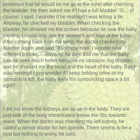
promised that he would let me go to the toilet after checking
the bladder. He then asked me if I had a full bladder. 'O.... of
course,' I said. I wonder if he realised I was telling a lie.
Anyway, he checked my bladder. When checking the
bladder, he showed me the screen because he saw the baby
moving. I could only see the stomach and legs of the baby.
After coming back from the toilet, the doctor checked my
bladder again and said, 'It's empty now.' I wonder how
different it looks..... Anyway, he then told me that the baby
can be seen much better because no obstacle, big bladder,
and he showed me the head and the heart of the baby. Baby
was moving!! I just wonder if I keep holding urine or my
stomach is full, the baby feels his surrounding space a bit
tight?
I did not know the kidneys are so up in the body. They are
just side of the body immediately below the ribs towards
waist. When the doctor was checking my left kidney, he
called a senior doctor for her opinion. There seems to be a
cyst but nothing to worry, he said.