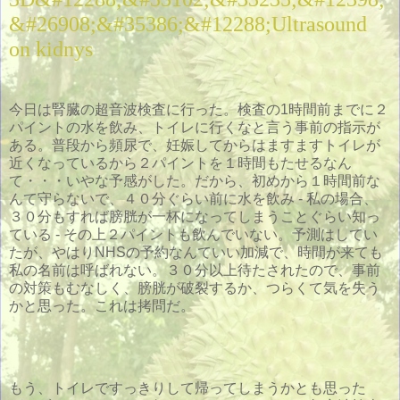
&#26908;&#35386;&#12288;Ultrasound
on kidnys
今日は腎臓の超音波検査に行った。検査の1時間前までに２
パイントの水を飲み、トイレに行くなと言う事前の指示が
ある。普段から頻尿で、妊娠してからはますますトイレが
近くなっているから２パイントを１時間もたせるなん
て・・・いやな予感がした。だから、初めから１時間前な
んて守らないで、４０分ぐらい前に水を飲み - 私の場合、
３０分もすれば膀胱が一杯になってしまうことぐらい知っ
ている - その上２パイントも飲んでいない。予測はしてい
たが、やはりNHSの予約なんていい加減で、時間が来ても
私の名前は呼ばれない。３０分以上待たされたので、事前
の対策もむなしく、膀胱が破裂するか、つらくて気を失う
かと思った。これは拷問だ。
もう、トイレですっきりして帰ってしまうかとも思った