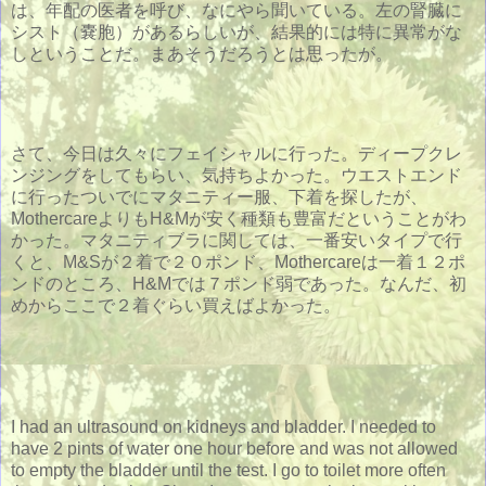
は、年配の医者を呼び、なにやら聞いている。左の腎臓に
シスト（嚢胞）があるらしいが、結果的には特に異常がな
しということだ。まあそうだろうとは思ったが。
さて、今日は久々にフェイシャルに行った。ディープクレ
ンジングをしてもらい、気持ちよかった。ウエストエンド
に行ったついでにマタニティー服、下着を探したが、
MothercareよりもH&Mが安く種類も豊富だということがわ
かった。マタニティブラに関しては、一番安いタイプで行
くと、M&Sが２着で２０ポンド、Mothercareは一着１２ポ
ンドのところ、H&Mでは７ポンド弱であった。なんだ、初
めからここで２着ぐらい買えばよかった。
I had an ultrasound on kidneys and bladder. I needed to
have 2 pints of water one hour before and was not allowed
to empty the bladder until the test. I go to toilet more often