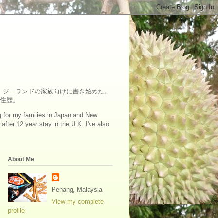
ュージーランドの家族向けに書き始めた。
在住歴。
log for my families in Japan and New
fter 12 year stay in the U.K. I've also
About Me
Penang, Malaysia
View my complete
profile