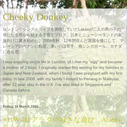
Cheeky Donkey
ロンドンでシングルライフを満喫していたLaksaが二人の男の子の
母になる所から始まる子育てブログ。日本とニュージーランドの家
族向けに書き始めた。2008年秋、12年間住んだ英国を後にして、マ
レーシアのペナンに転居。暑いのは苦手。他シンガポール、カナダ
に在住歴。
I was enjoying single life in London, till I met my "egg" and became
a mother of 2 boys. I originally started this weblog for my families in
Japan and New Zealand, when I found I was pregnant with my first
baby. In late 2008, with my family I moved to Penang in Malaysia,
after 12 year stay in the U.K. I've also lived in Singapore and
Canada before.
Friday, 18 March 2005
+11W 4D アラタの好きな遊び Arata's