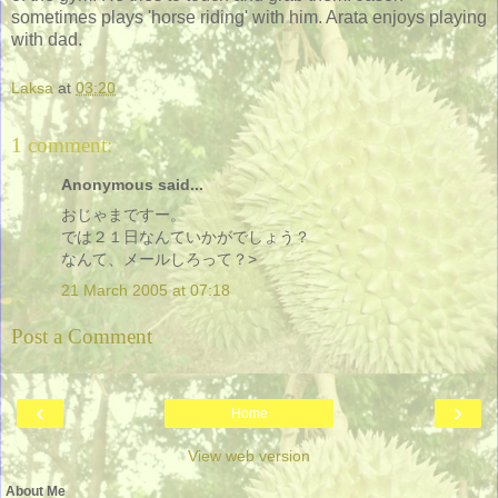
sometimes plays 'horse riding' with him. Arata enjoys playing
with dad.
Laksa
at
03:20
1 comment:
Anonymous said...
おじゃまですー。
では２１日なんていかがでしょう？
なんて、メールしろって？>
21 March 2005 at 07:18
Post a Comment
‹
›
Home
View web version
About Me