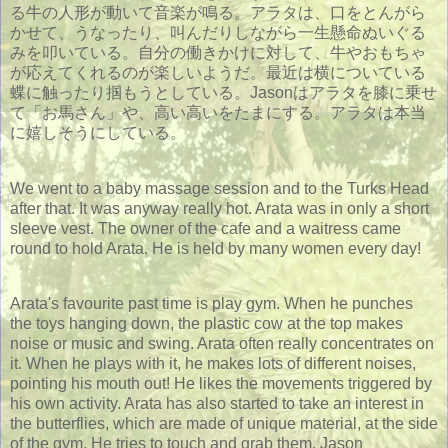
る牛の人形が動いて音楽が鳴る。アラタは、口をとんがら
かせて、うなったり、叫んだりしながら一生懸命ぬいぐる
みを叩いている。自分の働きかけに対して、牛やおもちゃ
が応えてくれるのが楽しいようだ。最近は横についている
蝶に触ったり掴もうとしている。Jasonはアラタを膝に乗せ
て「お馬さん」や、高い高いをたまにする。アラタは本当
に嬉しそうにしている。
We went to a baby massage session and to the Turks Head
after that. It was anyway really hot. Arata was in only a short
sleeve vest. The owner of the cafe and a waitress came
round to hold Arata. He is held by many women every day!
Arata's favourite past time is play gym. When he punches
the toys hanging down, the plastic cow at the top makes
noise or music and swing. Arata often really concentrates on
it. When he plays with it, he makes lots of different noises,
pointing his mouth out! He likes the movements triggered by
his own activity. Arata has also started to take an interest in
the butterflies, which are made of unique material, at the side
of the gym. He tries to touch and grab them. Jason