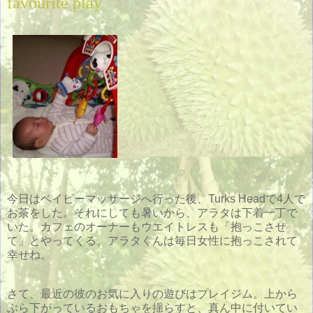
favourite play
今日はベイビーマッサージへ行った後、Turks Headで4人で
お茶をした。それにしても暑いから、アラタは下着一丁で
いた。カフェのオーナーもウエイトレスも「抱っこさせ
て」とやってくる。アラタくんは毎日女性に抱っこされて
幸せね。
さて、最近の彼のお気に入りの遊びはプレイジム。上から
ぶら下がっているおもちゃを揺らすと、真ん中に付いてい