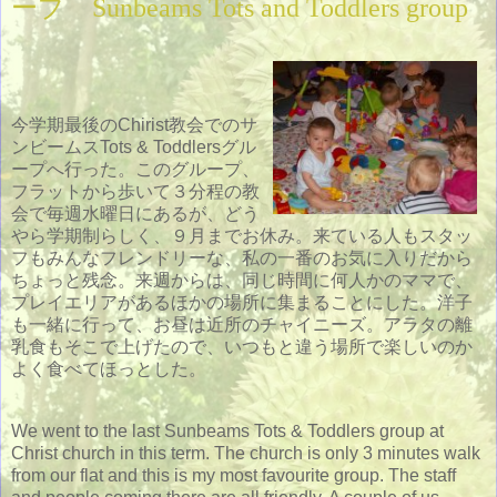
ープ Sunbeams Tots and Toddlers group
今学期最後のChirist教会でのサ
ンビームスTots & Toddlersグル
ープへ行った。このグループ、
フラットから歩いて３分程の教
会で毎週水曜日にあるが、どう
やら学期制らしく、９月までお休み。来ている人もスタッ
フもみんなフレンドリーな、私の一番のお気に入りだから
ちょっと残念。来週からは、同じ時間に何人かのママで、
プレイエリアがあるほかの場所に集まることにした。洋子
も一緒に行って、お昼は近所のチャイニーズ。アラタの離
乳食もそこで上げたので、いつもと違う場所で楽しいのか
よく食べてほっとした。
We went to the last Sunbeams Tots & Toddlers group at
Christ church in this term. The church is only 3 minutes walk
from our flat and this is my most favourite group. The staff