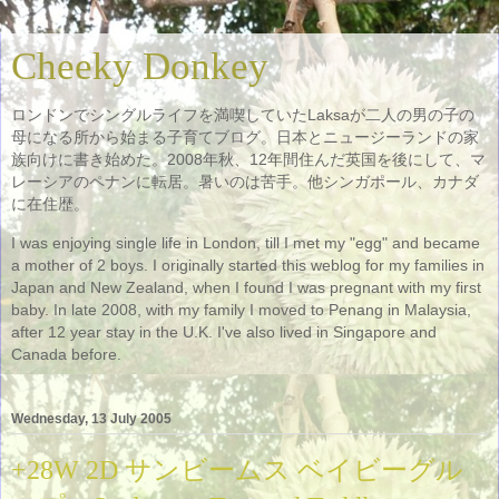
Cheeky Donkey
ロンドンでシングルライフを満喫していたLaksaが二人の男の子の
母になる所から始まる子育てブログ。日本とニュージーランドの家
族向けに書き始めた。2008年秋、12年間住んだ英国を後にして、マ
レーシアのペナンに転居。暑いのは苦手。他シンガポール、カナダ
に在住歴。
I was enjoying single life in London, till I met my "egg" and became
a mother of 2 boys. I originally started this weblog for my families in
Japan and New Zealand, when I found I was pregnant with my first
baby. In late 2008, with my family I moved to Penang in Malaysia,
after 12 year stay in the U.K. I've also lived in Singapore and
Canada before.
Wednesday, 13 July 2005
+28W 2D サンビームス ベイビーグル