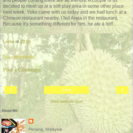
and people coming there are all friendly. A couple of us
decided to meet up at a soft play area in some other place
next week. Yoko came with us today and we had lunch at a
Chinese restaurant nearby. I fed Arata in the restaurant.
Because it's something different for him, he ate a lot!!
Laksa
at
09:06
No comments:
Post a Comment
‹
›
Home
View web version
About Me
Penang, Malaysia