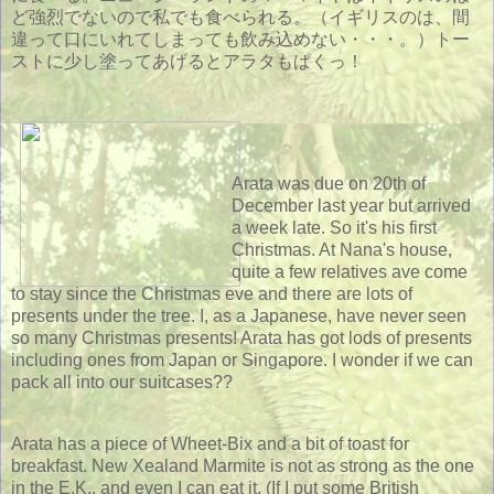
ど強烈でないので私でも食べられる。（イギリスのは、間
違って口にいれてしまっても飲み込めない・・・。）トー
ストに少し塗ってあげるとアラタもぱくっ！
Arata was due on 20th of
December last year but arrived
a week late. So it's his first
Christmas. At Nana's house,
quite a few relatives ave come
to stay since the Christmas eve and there are lots of
presents under the tree. I, as a Japanese, have never seen
so many Christmas presents! Arata has got lods of presents
including ones from Japan or Singapore. I wonder if we can
pack all into our suitcases??
Arata has a piece of Wheet-Bix and a bit of toast for
breakfast. New Xealand Marmite is not as strong as the one
in the E.K., and even I can eat it. (If I put some British