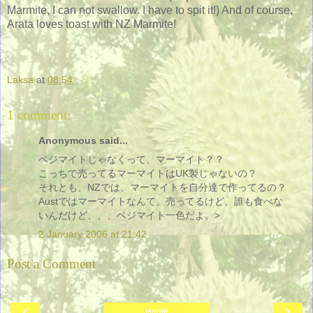
Marmite, I can not swallow. I have to spit it!) And of course,
Arata loves toast with NZ Marmite!
Laksa
at
08:54
1 comment:
Anonymous said...
ベジマイトじゃなくって、マーマイト？？
こっちで売ってるマーマイトはUK製じゃないの？
それとも、NZでは、マーマイトを自分達で作ってるの？
Austではマーマイトなんて、売ってるけど、誰も食べな
いんだけど、、、ベジマイト一色だよ。>
2 January 2006 at 21:42
Post a Comment
‹
›
Home