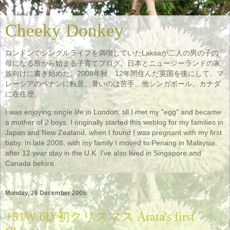
Cheeky Donkey
ロンドンでシングルライフを満喫していたLaksaが二人の男の子の
母になる所から始まる子育てブログ。日本とニュージーランドの家
族向けに書き始めた。2008年秋、12年間住んだ英国を後にして、マ
レーシアのペナンに転居。暑いのは苦手。他シンガポール、カナダ
に在住歴。
I was enjoying single life in London, till I met my "egg" and became
a mother of 2 boys. I originally started this weblog for my families in
Japan and New Zealand, when I found I was pregnant with my first
baby. In late 2008, with my family I moved to Penang in Malaysia,
after 12 year stay in the U.K. I've also lived in Singapore and
Canada before.
Monday, 26 December 2005
+51W 6D 初クリスマス Arata's first