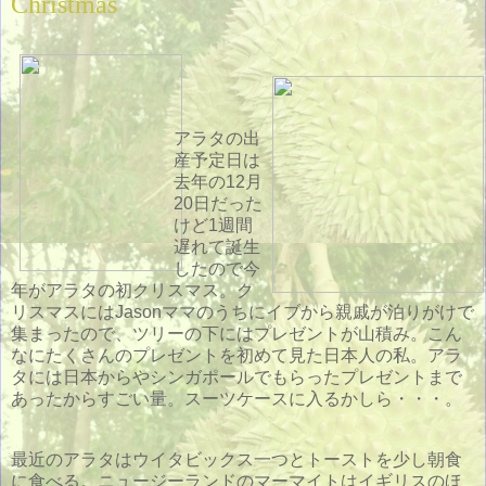
Christmas
アラタの出
産予定日は
去年の12月
20日だった
けど1週間
遅れて誕生
したので今
年がアラタの初クリスマス。ク
リスマスにはJasonママのうちにイブから親戚が泊りがけで
集まったので、ツリーの下にはプレゼントが山積み。こん
なにたくさんのプレゼントを初めて見た日本人の私。アラ
タには日本からやシンガポールでもらったプレゼントまで
あったからすごい量。スーツケースに入るかしら・・・。
最近のアラタはウイタビックス一つとトーストを少し朝食
に食べる。ニュージーランドのマーマイトはイギリスのほ