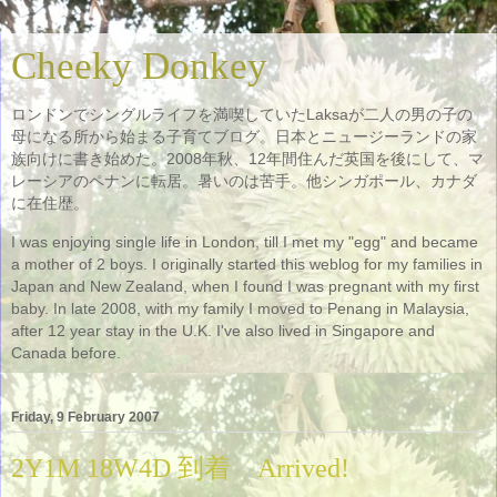
Cheeky Donkey
ロンドンでシングルライフを満喫していたLaksaが二人の男の子の
母になる所から始まる子育てブログ。日本とニュージーランドの家
族向けに書き始めた。2008年秋、12年間住んだ英国を後にして、マ
レーシアのペナンに転居。暑いのは苦手。他シンガポール、カナダ
に在住歴。
I was enjoying single life in London, till I met my "egg" and became
a mother of 2 boys. I originally started this weblog for my families in
Japan and New Zealand, when I found I was pregnant with my first
baby. In late 2008, with my family I moved to Penang in Malaysia,
after 12 year stay in the U.K. I've also lived in Singapore and
Canada before.
Friday, 9 February 2007
2Y1M 18W4D 到着 Arrived!