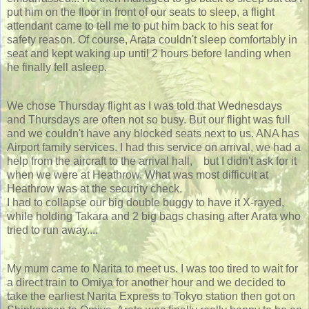
put him on the floor in front of our seats to sleep, a flight
attendant came to tell me to put him back to his seat for
safety reason. Of course, Arata couldn't sleep comfortably in
seat and kept waking up until 2 hours before landing when
he finally fell asleep.
We chose Thursday flight as I was told that Wednesdays
and Thursdays are often not so busy. But our flight was full
and we couldn't have any blocked seats next to us. ANA has
Airport family services. I had this service on arrival, we had a
help from the aircraft to the arrival hall, but I didn't ask for it
when we were at Heathrow. What was most difficult at
Heathrow was at the security check.
I had to collapse our big double buggy to have it X-rayed,
while holding Takara and 2 big bags chasing after Arata who
tried to run away....
My mum came to Narita to meet us. I was too tired to wait for
a direct train to Omiya for another hour and we decided to
take the earliest Narita Express to Tokyo station then got on