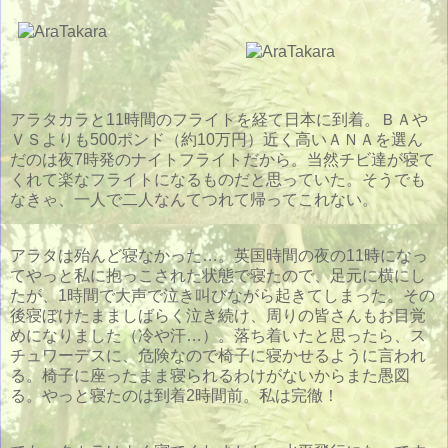
アラタカラと11時間のフライトを経て日本に到着。ＢＡや
ＶＳよりも500ポンド（約10万円）近く高いＡＮＡを選ん
だのは夜7時発のナイトフライトだから。当然チビ達が寝て
くれて楽なフライトになるものだと思っていた。そうでも
なきゃ、一人で二人なんてつれて帰ってこれない。
アラタは殆んど寝なかった…。英国時間の夜の11時になっ
てやっと私に抱っこされた状態で寝たので、足元に横にし
たが、1時間で大声で泣き叫びながら起きてしまった。その
後寝ぼけたまましばらく泣き続け、周りの皆さんもお目覚
めになりました（冷や汗…）。落ち着いたと思ったら、ス
チュワーデスに、危険なので椅子に寝かせるように言われ
る。椅子に座ったまま寝られるわけがないからまた愚図
る。やっと寝たのは到着2時間前。私は完徹！