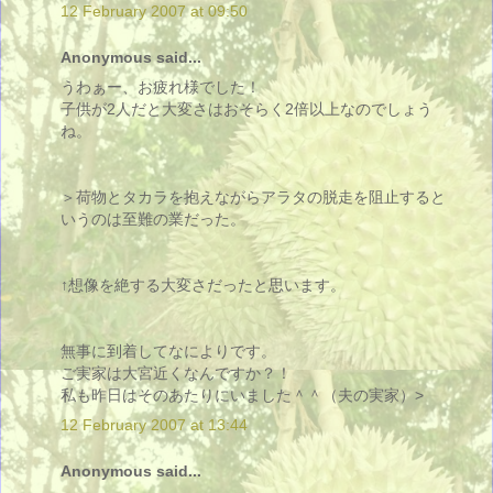
12 February 2007 at 09:50
Anonymous said...
うわぁー、お疲れ様でした！
子供が2人だと大変さはおそらく2倍以上なのでしょう
ね。
＞荷物とタカラを抱えながらアラタの脱走を阻止すると
いうのは至難の業だった。
↑想像を絶する大変さだったと思います。
無事に到着してなによりです。
ご実家は大宮近くなんですか？！
私も昨日はそのあたりにいました＾＾（夫の実家）>
12 February 2007 at 13:44
Anonymous said...