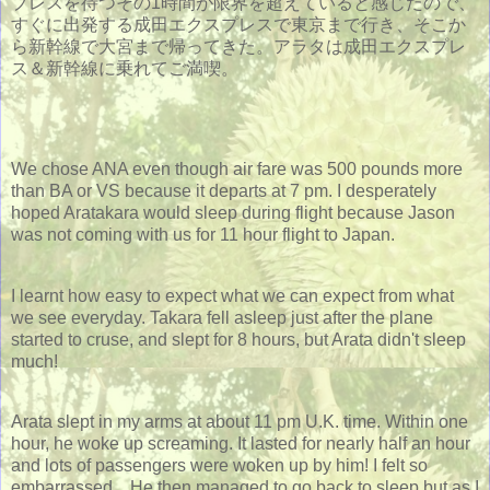
プレスを待つその1時間が限界を超えていると感じたので、
すぐに出発する成田エクスプレスで東京まで行き、そこか
ら新幹線で大宮まで帰ってきた。アラタは成田エクスプレ
ス＆新幹線に乗れてご満喫。
We chose ANA even though air fare was 500 pounds more
than BA or VS because it departs at 7 pm. I desperately
hoped Aratakara would sleep during flight because Jason
was not coming with us for 11 hour flight to Japan.
I learnt how easy to expect what we can expect from what
we see everyday. Takara fell asleep just after the plane
started to cruse, and slept for 8 hours, but Arata didn't sleep
much!
Arata slept in my arms at about 11 pm U.K. time. Within one
hour, he woke up screaming. It lasted for nearly half an hour
and lots of passengers were woken up by him! I felt so
embarrassed... He then managed to go back to sleep but as I