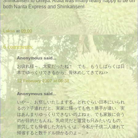
Shinkansen to Omiya. Arata was finally really happy to be on
both Narita Express and Shinkansen!
Laksa
at
09:00
6 comments:
Anonymous said...
お疲れ様～。大変だったね！ でも、もうしばらくは日
本でゆっくりできるから、骨休めしてきてね♪>
12 February 2007 at 06:38
Anonymous said...
いや～、お察しいたしまする。どれぐらい日本にいられ
るの？子連れだと、実家に帰っても色々勝手が違い、実
はあんまりゆっくりできないのよねぇ。でも家族に会う
のが目的だもんね。乳幼児だと運賃も只みたいなもの。
苦労しても帰省した方がいいよ。今私が子供二人連れて
帰省すると数千ドル掛かるのよ～。>