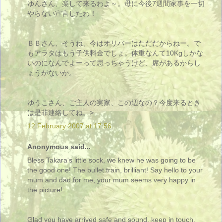
ゆんさん、楽して来るわよ～。母に今後7週間家事を一切
やらない宣言したわ！
ＢＢさん、そうね、今はオリバーはただだからねー。で
もアラタはもう子供料金でしょ。体重なんて10Kgしかな
いのになんでよーって思っちゃうけど、席があるからし
ょうがないか。
ゆうこさん、ご主人の実家、この辺なの？今度来るとき
は是非連絡してね。>
12 February 2007 at 17:56
Anonymous said...
Bless Takara's little sock, we knew he was going to be
the good one! The bullet train, brilliant! Say hello to your
mum and dad for me, your mum seems very happy in
the picture!
Glad you have arrived safe and sound, keep in touch.