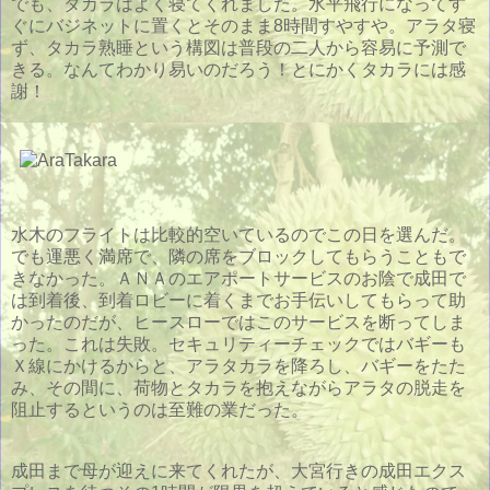
でも、タカラはよく寝てくれました。水平飛行になってす
ぐにバジネットに置くとそのまま8時間すやすや。アラタ寝
ず、タカラ熟睡という構図は普段の二人から容易に予測で
きる。なんてわかり易いのだろう！とにかくタカラには感
謝！
水木のフライトは比較的空いているのでこの日を選んだ。
でも運悪く満席で、隣の席をブロックしてもらうこともで
きなかった。ＡＮＡのエアポートサービスのお陰で成田で
は到着後、到着ロビーに着くまでお手伝いしてもらって助
かったのだが、ヒースローではこのサービスを断ってしま
った。これは失敗。セキュリティーチェックではバギーも
Ｘ線にかけるからと、アラタカラを降ろし、バギーをたた
み、その間に、荷物とタカラを抱えながらアラタの脱走を
阻止するというのは至難の業だった。
成田まで母が迎えに来てくれたが、大宮行きの成田エクス