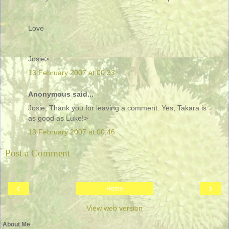
Love
Josie>
13 February 2007 at 00:33
Anonymous said...
Josie, Thank you for leaving a comment. Yes, Takara is
as good as Luke!>
13 February 2007 at 00:46
Post a Comment
‹
›
Home
View web version
About Me