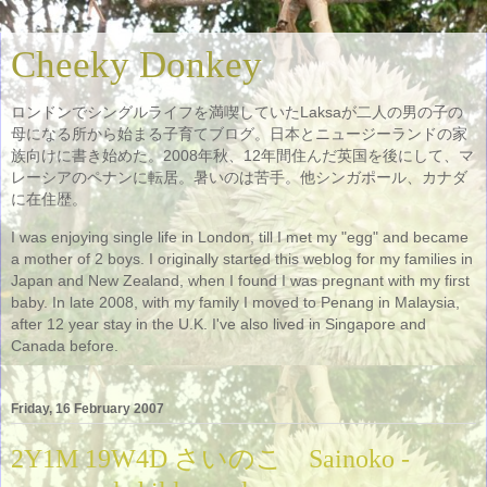
Cheeky Donkey
ロンドンでシングルライフを満喫していたLaksaが二人の男の子の
母になる所から始まる子育てブログ。日本とニュージーランドの家
族向けに書き始めた。2008年秋、12年間住んだ英国を後にして、マ
レーシアのペナンに転居。暑いのは苦手。他シンガポール、カナダ
に在住歴。
I was enjoying single life in London, till I met my "egg" and became
a mother of 2 boys. I originally started this weblog for my families in
Japan and New Zealand, when I found I was pregnant with my first
baby. In late 2008, with my family I moved to Penang in Malaysia,
after 12 year stay in the U.K. I've also lived in Singapore and
Canada before.
Friday, 16 February 2007
2Y1M 19W4D さいのこ Sainoko -