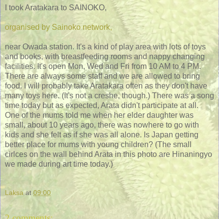
I took Aratakara to SAINOKO,
organised by Sainoko network,
near Owada station. It's a kind of play area with lots of toys
and books, with breastfeeding rooms and nappy changing
facilities. It's open Mon, Wed and Fri from 10 AM to 4 PM.
There are always some staff and we are allowed to bring
food. I will probably take Aratakara often as they don't have
many toys here. (It's not a creshe, though.) There was a song
time today but as expected, Arata didn't participate at all.
One of the mums told me when her elder daughter was
small, about 10 years ago, there was nowhere to go with
kids and she felt as if she was all alone. Is Japan getting
better place for mums with young children? (The small
cirlces on the wall behind Arata in this photo are Hinaningyo
we made during art time today.)
Laksa
at
09:00
2 comments: