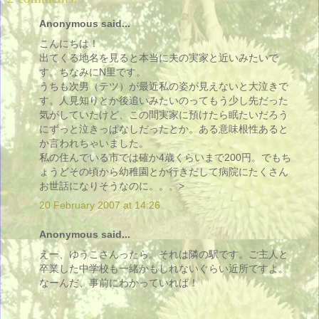
Anonymous said...
こんにちは！
出てくる地名を見ると本当に夫の実家と近いみたいで
す。ちなみにN里です。
うちも次男（テツ）が最近私の姿が見えないと大泣きで
す。人見知りとか後追いみたいのってもう少し先だった
気がしていたけど、この間実家に預けたら眠たいだろう
にずっと泣きっぱなしだったとか。ある意味根性あると
か言われちゃいました。
私の住んでいる市では確か4歳くらいまで200円。でもち
ょうどその頃から幼稚園とか行きだして病院にたくさん
お世話になりそうなのに。。。>
20 February 2007 at 14:26
Anonymous said...
えー、ゆうこさんったら。それは隣の駅です。ご主人と
卒業した中学校も一緒かもしれないぐらい近所ですよ。
なーんだ、事前にわかっていれば！