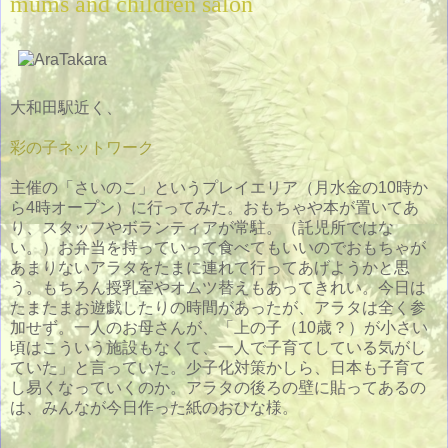
mums and children salon
大和田駅近く、
彩の子ネットワーク
主催の「さいのこ」というプレイエリア（月水金の10時か
ら4時オープン）に行ってみた。おもちゃや本が置いてあ
り、スタッフやボランティアが常駐。（託児所ではな
い。）お弁当を持っていって食べてもいいのでおもちゃが
あまりないアラタをたまに連れて行ってあげようかと思
う。もちろん授乳室やオムツ替えもあってきれい。今日は
たまたまお遊戯したりの時間があったが、アラタは全く参
加せず。一人のお母さんが、「上の子（10歳？）が小さい
頃はこういう施設もなくて、一人で子育てしている気がし
ていた」と言っていた。少子化対策かしら、日本も子育て
し易くなっていくのか。アラタの後ろの壁に貼ってあるの
は、みんなが今日作った紙のおひな様。