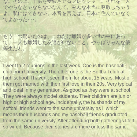
な。その上、子供を受験させるプレッシャー。それを一人
でやらなきゃならないなんて。みんな本当に尊敬しちゃう
よ。私にはできない。本音を言えば、日本に住んでいなく
てよかった･･･。
もう一つ驚いたのは、これだけ離婚が多い世の中にあっ
て、一人も離婚した友達がいないこと。やっぱりみんな優
等生だわ。
I went to 2 reunions in the last week. One is the baseball
club from University. The other one is the Softball club at
high school. I haven't seen them for about 15 years. Most of
them got married with their first love in their 20s. Very typical
and ideal in my generation. As good as they were at school.
They were always model students. Their children are junior
high or high school age. Incidentally, the husbands of my
softball friends went to the same university as I, which
means their husbands and my baseball friends graduated
from the same university. After attending both gatherings I felt
so wired. Because their stories are more or less the same.