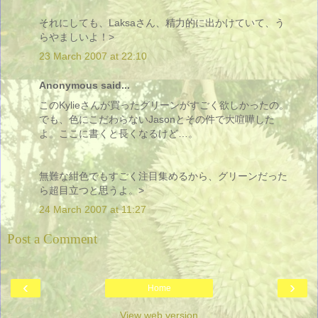
それにしても、Laksaさん、精力的に出かけていて、う
らやましいよ！>
23 March 2007 at 22:10
Anonymous said...
このKylieさんが買ったグリーンがすごく欲しかったの。
でも、色にこだわらないJasonとその件で大喧嘩した
よ。ここに書くと長くなるけど…。
無難な紺色でもすごく注目集めるから、グリーンだった
ら超目立つと思うよ。>
24 March 2007 at 11:27
Post a Comment
‹
›
Home
View web version