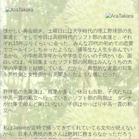
懐かしい再会続き。土曜日には大学時代の理工野球部の先
輩達と、そして今日は高校時代のソフト部の友達と、それ
ぞれ15年ぶりぐらいに会った。みんな20代の初めての恋愛
でゴールインしちゃったような、優等生な人生を歩んでい
るから、小学校高学年から中学生ぐらいの子供がいる。面
白いのは、今回集まったソフト部の同期はみんなうちの大
学の卒業生と結婚している。だから、典型的な家庭の日常
を男性側と女性側から見聞きしたような感じだった。
野球部の先輩達は、残業が多く、休日も出勤。子供たちは
中高一貫の私立へ行っている。ソフト部の同期は、ダンナ
が仕事で殆んど家にいない、子供はやっぱり中高一貫の私
立へ。
私はJasonが定時で帰ってきてくれていても文句が絶えない
から、日本人男性の奥さんは絶対に務まらなかっただろう