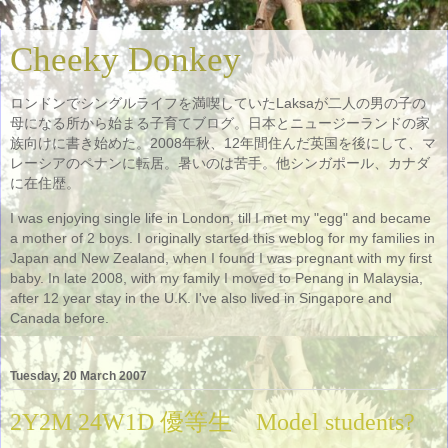
Cheeky Donkey
ロンドンでシングルライフを満喫していたLaksaが二人の男の子の
母になる所から始まる子育てブログ。日本とニュージーランドの家
族向けに書き始めた。2008年秋、12年間住んだ英国を後にして、マ
レーシアのペナンに転居。暑いのは苦手。他シンガポール、カナダ
に在住歴。
I was enjoying single life in London, till I met my "egg" and became
a mother of 2 boys. I originally started this weblog for my families in
Japan and New Zealand, when I found I was pregnant with my first
baby. In late 2008, with my family I moved to Penang in Malaysia,
after 12 year stay in the U.K. I've also lived in Singapore and
Canada before.
Tuesday, 20 March 2007
2Y2M 24W1D 優等生 Model students?