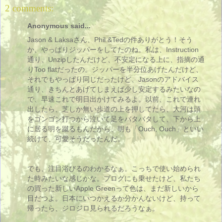
2 comments:
Anonymous said...
Jason & Laksaさん、Phil &Tedの件ありがとう！そう
か、やっぱりジッパーをしてたのね。私は、Instruction
通り、Unzipしたんだけど、不安定になる上に、指摘の通
りToo flatだったの。ジッパーを半分位あげたんだけど、
それでもやっぱり同じだったけど、Jasonのアドバイス
通り、きちんとあげてしまえば少し安定するみたいなの
で、早速これで明日出かけてみるよ。以前、これで連れ
出したら、芝しか無い歩道の上を押してたら、大河は頭
をゴンゴン打つから泣いて足をバタバタして、下から上
に居る明を蹴るもんだから、明も「Ouch, Ouch」といい
続けて、可愛そうだったんだ。
でも、注目浴びるのわかるなぁ。こっちで使い始められ
た時みたいな感じかな。ブログにも乗せたけど、私たち
の買った新しいApple Greenって色は、まだ新しいから
目だつよ。日本にいつかえるか分かんないけど、持って
帰ったら、ジロジロ見られるだろうなぁ。