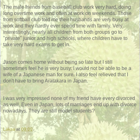
The male friends from baseball club work very hard, doing
long overtime work and often at work on weekends. Those
from softball club told me their husbands are very busy at
work and they hardly ever spend time with family. Very
interestingly, nearly all children from both groups go to
"private" junior and high schools, where children have to
take very hard exams to get in.
Jason comes home without being so late but I still
sometimes feel he is very busy. I would not be able to be a
wife of a Japanese man for sure. I also feel relieved that I
don't have to bring Aratakara in Japan.
I was very impressed none of my friend have every divorced
as well. Even in Japan, lots of marriages end up with divorce
nowadays. They are still model students?
Laksa
at
09:00