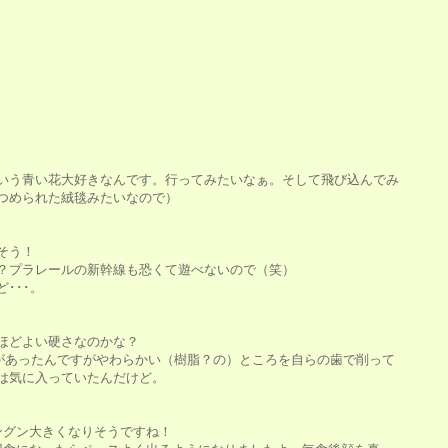
いう青い花大好きなんです。行ってみたいなぁ。そして飛び込んでみ
つめられた絨毯みたいなので）
そう！
？プラレールの新幹線も恐くて遊べないので（笑）
･･･。
ほどよい硬さなのかな？
めがあったんですがやわらかい（樹脂？の）ところを自らの歯で削って
は気に入っていたんだけど。
ングン大きくなりそうですね！