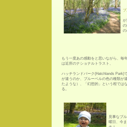
ブ
が
の
の
もう一度あの感動をと思いながら、毎
は近所のナショナルトラスト、
ハッチランドパーク(Hatchlands P
が違うのか、ブルーベルの色の種類が
たような）、「幻想的」という程では
る。
見事なブル
曜日、今ま
チ！