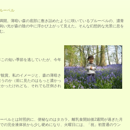
ルーベル
満開。薄暗い森の底部に敷き詰めたように咲いているブルーベルの、濃青
鈍い光が森の陰の中に浮かび上がって見えた。そんな幻想的な光景に息を
む。
年この短い季節を逃していたが、今年
ark)で観賞。私のイメージと、森の薄暗さ
違うのか（前に見たのはもっと濃かっ
なかったけれども、それでも圧倒され
ーベルとは対照的に、便秘なのはタカラ。離乳食開始後2週間が過ぎた月
での完全液体状から少し硬めになり、火曜日には、「祝」初普通のウン