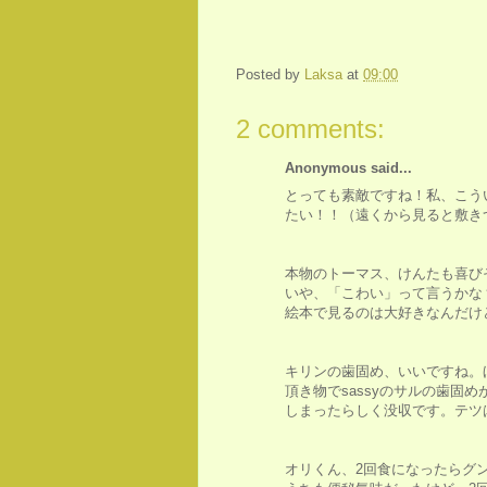
Posted by
Laksa
at
09:00
2 comments:
Anonymous said...
とっても素敵ですね！私、こう
たい！！（遠くから見ると敷き
本物のトーマス、けんたも喜び
いや、「こわい」って言うかな
絵本で見るのは大好きなんだけど
キリンの歯固め、いいですね。
頂き物でsassyのサルの歯固
しまったらしく没収です。テツ
オリくん、2回食になったらグ