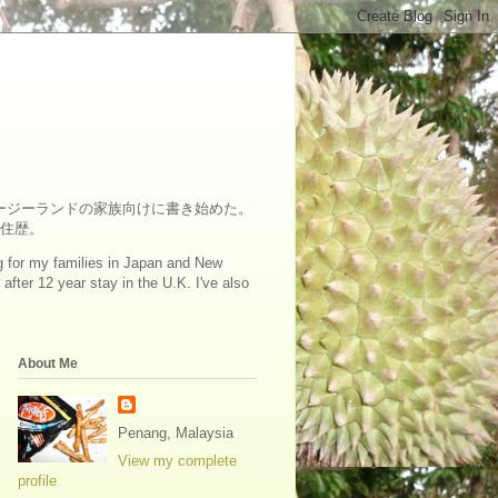
ュージーランドの家族向けに書き始めた。
在住歴。
log for my families in Japan and New
fter 12 year stay in the U.K. I've also
About Me
Penang, Malaysia
View my complete
profile