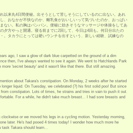
れ以来丸4日間便秘。出そうとして苦しそうにしているのに出ない。あれ
し、おなかが不快なのか、離乳食がおいしいって気づいたのか、おっぱい
まない。私の胸はパンパン。便秘に効きそうなマッサージや体操をしてあ
の夕方やっと開通。寝る前までに2回して、今日は4回も。何日分出たの
・。タカラにとっては硬いウンチを出すという、新しい経験、試練なの
years ago, I saw a glow of dark blue carpetted on the ground of a dim
Since then, I've always wanted to see it again. We went to Hatchlands Park
more 'secret beauty' and it wasn't like that there. But still amazing.
o mention about Takara's constipation. On Monday, 2 weeks after he started
 longer liquid. On Tuesday, we celebrated (?) his first solid poo! But since
 from constipaton. Lots of times, he strains and tries in vain to push it out.
ortable. For a while, he didn't take much breast... I had sore breasts and
 clockwise or we moved his legs in a cycling motion. Yesterday morning,
one later. He's had pooed 4 times today! I wonder how much more he
 task Takara should learn...