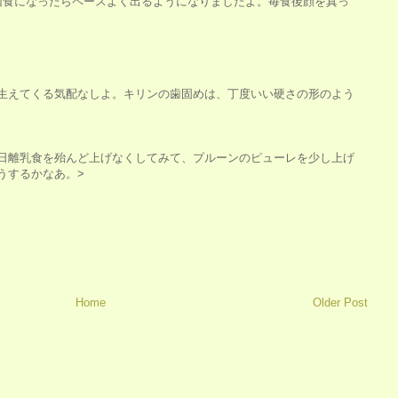
回食になったらペースよく出るようになりましたよ。毎食後顔を真っ
生えてくる気配なしよ。キリンの歯固めは、丁度いい硬さの形のよう
日離乳食を殆んど上げなくしてみて、プルーンのピューレを少し上げ
うするかなあ。>
Home
Older Post