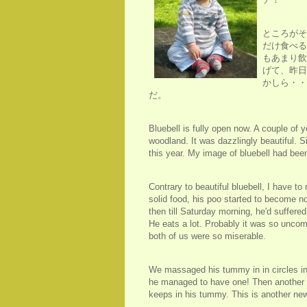
ところがそ
だけ食べる
もあまり飲
げて、昨日
かしら・・
だ。
Bluebell is fully open now. A couple of 
woodland. It was dazzlingly beautiful. 
this year. My image of bluebell had been 
Contrary to beautiful bluebell, I have t
solid food, his poo started to become no
then till Saturday morning, he'd suffered
He eats a lot. Probably it was so uncomf
both of us were so miserable.
We massaged his tummy in in circles in
he managed to have one! Then another 
keeps in his tummy. This is another new