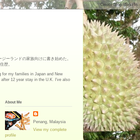
ュージーランドの家族向けに書き始めた。
在住歴。
log for my families in Japan and New
fter 12 year stay in the U.K. I've also
About Me
Penang, Malaysia
View my complete
profile