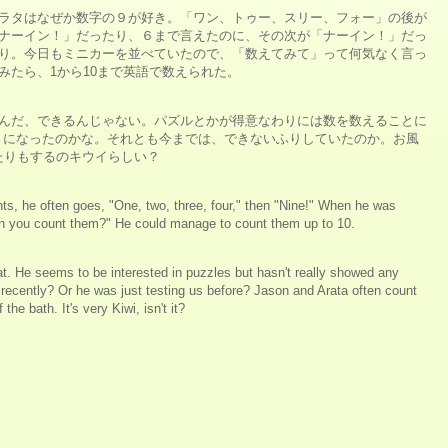
ラタはなぜか数字の９が好き。「ワン、トゥー、スリー、フォー」の後が
ナーイン！」だったり、６まで言えたのに、その次が「ナーイン！」だっ
り。今日もミニカーを並べていたので、「数えてみて」って何気なく言っ
みたら、1から10まで英語で数えられた。
んだ、できるんじゃない。パズルとかが得意なわりには数を数えることに
うになったのかな。それとも今までは、できないふりしていたのか。お風
たりもするのキウイらしい？
ts, he often goes, "One, two, three, four," then "Nine!" When he was
"Can you count them?" He could manage to count them up to 10.
hat. He seems to be interested in puzzles but hasn't really showed any
t recently? Or he was just testing us before? Jason and Arata often count
the bath. It's very Kiwi, isn't it?