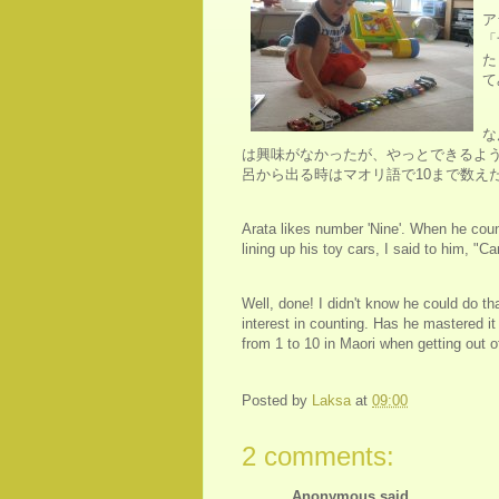
ア
「
た
て
な
は興味がなかったが、やっとできるよ
呂から出る時はマオリ語で10まで数え
Arata likes number 'Nine'. When he coun
lining up his toy cars, I said to him, 
Well, done! I didn't know he could do t
interest in counting. Has he mastered i
from 1 to 10 in Maori when getting out of 
Posted by
Laksa
at
09:00
2 comments:
Anonymous said...