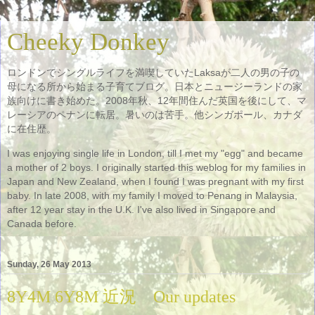
Cheeky Donkey
ロンドンでシングルライフを満喫していたLaksaが二人の男の子の
母になる所から始まる子育てブログ。日本とニュージーランドの家
族向けに書き始めた。2008年秋、12年間住んだ英国を後にして、マ
レーシアのペナンに転居。暑いのは苦手。他シンガポール、カナダ
に在住歴。
I was enjoying single life in London, till I met my "egg" and became
a mother of 2 boys. I originally started this weblog for my families in
Japan and New Zealand, when I found I was pregnant with my first
baby. In late 2008, with my family I moved to Penang in Malaysia,
after 12 year stay in the U.K. I've also lived in Singapore and
Canada before.
Sunday, 26 May 2013
8Y4M 6Y8M 近況 Our updates