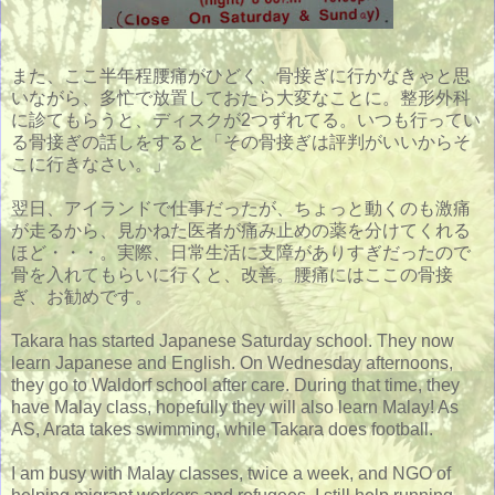
また、ここ半年程腰痛がひどく、骨接ぎに行かなきゃと思
いながら、多忙で放置しておたら大変なことに。整形外科
に診てもらうと、ディスクが2つずれてる。いつも行ってい
る骨接ぎの話しをすると「その骨接ぎは評判がいいからそ
こに行きなさい。」
翌日、アイランドで仕事だったが、ちょっと動くのも激痛
が走るから、見かねた医者が痛み止めの薬を分けてくれる
ほど・・・。実際、日常生活に支障がありすぎだったので
骨を入れてもらいに行くと、改善。腰痛にはここの骨接
ぎ、お勧めです。
Takara has started Japanese Saturday school. They now
learn Japanese and English. On Wednesday afternoons,
they go to Waldorf school after care. During that time, they
have Malay class, hopefully they will also learn Malay! As
AS, Arata takes swimming, while Takara does football.
I am busy with Malay classes, twice a week, and NGO of