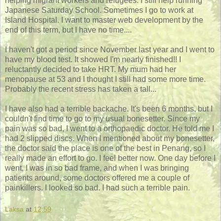
helping migrant workers and refugees. I still help running
Japanese Saturday School. Sometimes I go to work at
Island Hospital. I want to master web development by the
end of this term, but I have no time....
I haven't got a period since November last year and I went to
have my blood test. It showed I'm nearly finished!! I
reluctantly decided to take HRT. My mum had her
menopause at 53 and I thought I still had some more time.
Probably the recent stress has taken a tall...
I have also had a terrible backache. It's been 6 months, but I
couldn't find time to go to my usual bonesetter. Since my
pain was so bad, I went to a
orthopaedic doctor. He told me I
had 2 slipped discs. When I mentioned about my bonesetter,
the doctor said the place is one of the best in Penang, so I
really made an effort to go. I feel better now. One day before I
went, I was in so bad frame, and when I was bringing
patients around, some doctors offered me a couple of
painkillers. I looked so bad. I had such a terrible pain.
Laksa
at
12:59