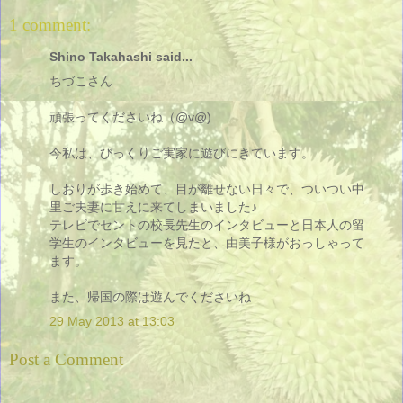
1 comment:
Shino Takahashi said...
ちづこさん
頑張ってくださいね（@v@)
今私は、びっくりご実家に遊びにきています。
しおりが歩き始めて、目が離せない日々で、ついつい中
里ご夫妻に甘えに来てしまいました♪
テレビでセントの校長先生のインタビューと日本人の留
学生のインタビューを見たと、由美子様がおっしゃって
ます。
また、帰国の際は遊んでくださいね
29 May 2013 at 13:03
Post a Comment