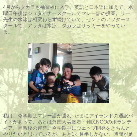
4月からタカラも補習校に入学。英語と日本語に加えて、水
曜日午後はシュタイナースクールでマレー語の授業。リー
先生の水泳は相変わらず続けていて、セントのアフタース
クールで、アラタは水泳、タカラはサッカーをやってい
る。
私は、今学期はマレー語が週2、たまにアイランドの通訳バ
イトがあって、あとは外国人労働者・難民NGOのボランテ
ィア、補習校の運営。今学期中にウェッブ開発をきちんと
やりたいと思っているが、あと1ヶ月半しかない。時間が足