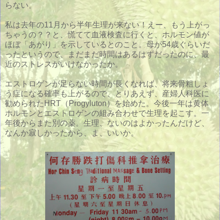
らない。
私は去年の11月から半年生理が来ない！えー、もう上がっ
ちゃうの？？と、慌てて血液検査に行くと、ホルモン値が
ほぼ「あがり」を示しているとのこと。母が54歳ぐらいだ
ったというので、まだまだ時間はあるはずだったのに、最
近のストレスがいけなかったか。
エストロゲンが足らない時間が長くなれば、将来骨粗しょ
う症になる確率も上がるので、とりあえず、産婦人科医に
勧められたHRT（Progyluton）を始めた。今後一年は黄体
ホルモンとエストロゲンの組み合わせで生理を起こす。一
年後からまた別の薬。生理、ないのはよかったんだけど、
なんか寂しかったから、ま、いいか。