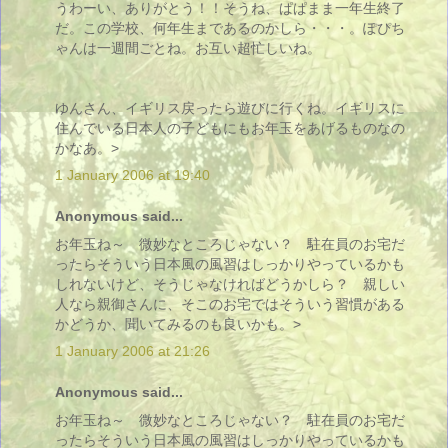
うわーい、ありがとう！！そうね、ぱぱまま一年生終了
だ。この学校、何年生まであるのかしら・・・。ぽぴち
ゃんは一週間ごとね。お互い超忙しいね。
ゆんさん、イギリス戻ったら遊びに行くね。イギリスに
住んでいる日本人の子どもにもお年玉をあげるものなの
かなあ。>
1 January 2006 at 19:40
Anonymous said...
お年玉ね～ 微妙なところじゃない？ 駐在員のお宅だ
ったらそういう日本風の風習はしっかりやっているかも
しれないけど、そうじゃなければどうかしら？ 親しい
人なら親御さんに、そこのお宅ではそういう習慣がある
かどうか、聞いてみるのも良いかも。>
1 January 2006 at 21:26
Anonymous said...
お年玉ね～ 微妙なところじゃない？ 駐在員のお宅だ
ったらそういう日本風の風習はしっかりやっているかも