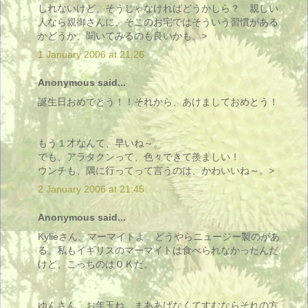
しれないけど、そうじゃなければどうかしら？ 親しい
人なら親御さんに、そこのお宅ではそういう習慣がある
かどうか、聞いてみるのも良いかも。>
1 January 2006 at 21:26
Anonymous said...
誕生日おめでとう！！それから、あけましておめとう！
もう１才なんて、早いね～。
でも、アラタクンって、色々できて羨ましい！
ウンチも、隅に行ってって言うのは、かわいいね～。>
2 January 2006 at 21:45
Anonymous said...
Kylieさん、マーマイトよ。どうやらニュージー製のがあ
る。私もイギリスのマーマイトは食べられなかったんだ
けど、こっちのはＯＫだ。
ゆんさん、お年玉ね。まああげなくてすむならそれの方