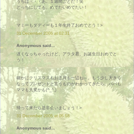
うちは・・・あ。１週間ごとだ！笑
どっちにしても、めでたいめでたい！
マミーもダディーも１年生終了おめでとう！>
31 December 2005 at 02:31
Anonymous said...
遅くなっちゃったけど、アラタ君、お誕生日おめでと
う！
確かにクリスマスもお正月も一辺ね～。もう少し大きく
なってプレゼントと言うものがわかってきたら、パパも
ママも大変かも(^_^;)
帰って来たら是非会いましょう！>
31 December 2005 at 05:58
Anonymous said...