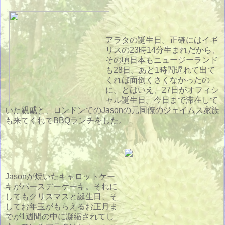
アラタの誕生日。正確にはイギ
リスの23時14分生まれだから、
その頃日本もニュージーランド
も28日。あと1時間遅れて出て
くれば面倒くさくなかったの
に。とはいえ、27日がオフィシ
ャル誕生日。今日まで滞在して
いた親戚と、ロンドンでのJasonの元同僚のジェイムス家族
も来てくれてBBQランチをした。
Jasonが焼いたキャロットケー
キがバースデーケーキ。それに
してもクリスマスと誕生日、そ
してお年玉がもらえるお正月ま
でが1週間の中に凝縮されてし