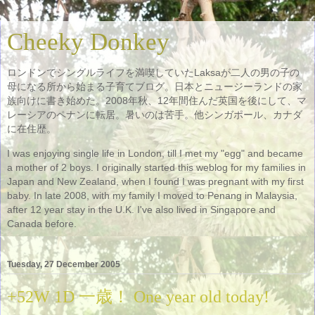
Cheeky Donkey
ロンドンでシングルライフを満喫していたLaksaが二人の男の子の
母になる所から始まる子育てブログ。日本とニュージーランドの家
族向けに書き始めた。2008年秋、12年間住んだ英国を後にして、マ
レーシアのペナンに転居。暑いのは苦手。他シンガポール、カナダ
に在住歴。
I was enjoying single life in London, till I met my "egg" and became
a mother of 2 boys. I originally started this weblog for my families in
Japan and New Zealand, when I found I was pregnant with my first
baby. In late 2008, with my family I moved to Penang in Malaysia,
after 12 year stay in the U.K. I've also lived in Singapore and
Canada before.
Tuesday, 27 December 2005
+52W 1D 一歳！ One year old today!