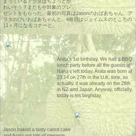
まっているアラタはちょっとか
わいそう？またもや対象のプレ
ゼントをもらった。最初の写真はJasonのおばあちゃん、ア
ラタのひいおばあちゃんと。4枚目はジェイムスのところの
11ヶ月になるコナーと。
Arata's 1st birthday. We had a BBQ
lunch party before all the guests at
Nana's left today. Arata was born at
23.14 on 27th in the U.K. time, so
actually, it was already on the 28th
in NZ and Japan. Anyway, officially,
today is his birghday.
Jason baked a tasty carrot cake
and Arata got lots of presents