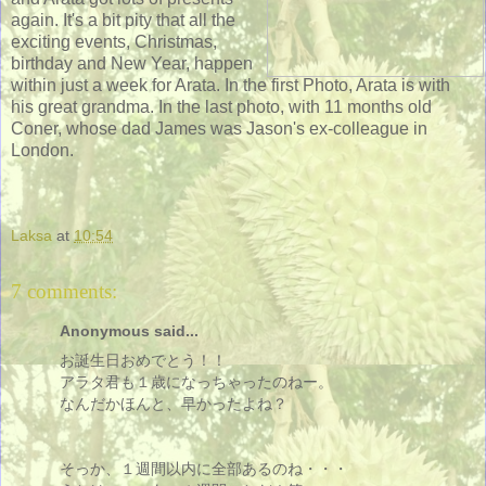
again. It's a bit pity that all the
exciting events, Christmas,
birthday and New Year, happen
within just a week for Arata. In the first Photo, Arata is with
his great grandma. In the last photo, with 11 months old
Coner, whose dad James was Jason's ex-colleague in
London.
Laksa
at
10:54
7 comments:
Anonymous said...
お誕生日おめでとう！！
アラタ君も１歳になっちゃったのねー。
なんだかほんと、早かったよね？
そっか、１週間以内に全部あるのね・・・