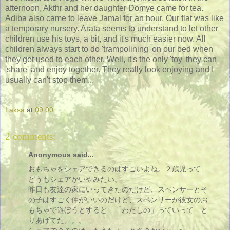
afternoon, Akthr and her daughter Domye came for tea.
Adiba also came to leave Jamal for an hour. Our flat was like
a temporary nursery. Arata seems to understand to let other
children use his toys, a bit, and it's much easier now. All
children always start to do 'trampolining' on our bed when
they get used to each other. Well, it's the only 'toy' they can
'share' and enjoy together. They really look enjoying and I
usually can't stop them...
Laksa
at
09:00
2 comments:
Anonymous said...
おもちゃをシェアできるのはすごいよね。２歳児って
どうもシェアがいやみたい。
昨日も友達の家にいってきたのだけど、スペンサーとそ
の子はすごく仲がいいのだけど、スペンサーが彼女のお
もちゃで遊ぼうとすると 「わたしの」っていって と
りあげてた。。。