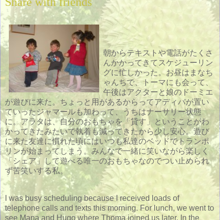
Share with friends
朝からテキストや電話がたくさ
んかかってきてスケジューリン
グに忙しかった。お昼はまなち
ゃんちで、トーマにも会って、
午後はアクターと娘のドーミエ
が遊びに来た。ちょっと用があるからってアディバが置い
ていったジャマールも加わって、うちはナーサリー状態
に。アラタは、自分のおもちゃを「貸す」ということがわ
かってきたみたいで執着も減ってきたから少し安心。遊び
に来た友達に慣れた頃にはいつも私達のベッドでトランポ
リンが始まってしまう。みんなで一緒に笑いながら楽しく
「シェア」して遊べる唯一のおもちゃなのでつい止められ
ず苦笑いする私。
I was busy scheduling because I received loads of
telephone calls and texts this morning. For lunch, we went to
see Mana and Hugo where Thoma joined us later. In the