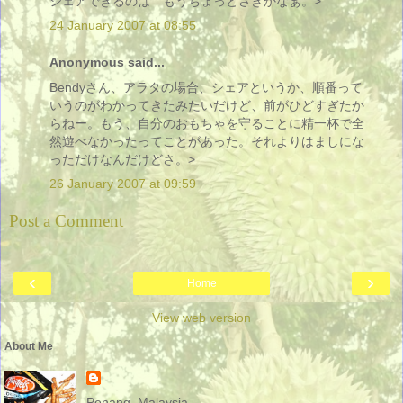
シェアできるのは もうちょっとさきかなぁ。>
24 January 2007 at 08:55
Anonymous said...
Bendyさん、アラタの場合、シェアというか、順番って
いうのがわかってきたみたいだけど、前がひどすぎたか
らねー。もう、自分のおもちゃを守ることに精一杯で全
然遊べなかったってことがあった。それよりはましにな
っただけなんだけどさ。>
26 January 2007 at 09:59
Post a Comment
‹
›
Home
View web version
About Me
Penang, Malaysia