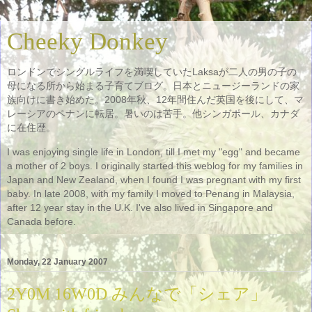
Cheeky Donkey
ロンドンでシングルライフを満喫していたLaksaが二人の男の子の
母になる所から始まる子育てブログ。日本とニュージーランドの家
族向けに書き始めた。2008年秋、12年間住んだ英国を後にして、マ
レーシアのペナンに転居。暑いのは苦手。他シンガポール、カナダ
に在住歴。
I was enjoying single life in London, till I met my "egg" and became
a mother of 2 boys. I originally started this weblog for my families in
Japan and New Zealand, when I found I was pregnant with my first
baby. In late 2008, with my family I moved to Penang in Malaysia,
after 12 year stay in the U.K. I've also lived in Singapore and
Canada before.
Monday, 22 January 2007
2Y0M 16W0D みんなで「シェア」