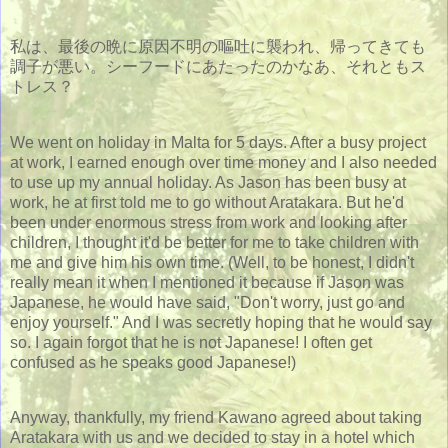
私は、最後の晩に原因不明の嘔吐に襲われ、帰ってきても
調子が悪い。シーフードにあたったのかなあ、それともス
トレス？
We went on holiday in Malta for 5 days. After a busy project
at work, I earned enough over time money and I also needed
to use up my annual holiday. As Jason has been busy at
work, he at first told me to go without Aratakara. But he'd
been under enormous stress from work and looking after
children, I thought it'd be better for me to take children with
me and give him his own time. (Well, to be honest, I didn't
really mean it when I mentioned it because if Jason was
Japanese, he would have said, "Don't worry, just go and
enjoy yourself." And I was secretly hoping that he would say
so. I again forgot that he is not Japanese! I often get
confused as he speaks good Japanese!)
Anyway, thankfully, my friend Kawano agreed about taking
Aratakara with us and we decided to stay in a hotel which