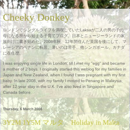
Cheeky Donkey
ロンドンでシングルライフを満喫していたLaksaが二人の男の子の
母になる所から始まる子育てブログ。日本とニュージーランドの家
族向けに書き始めた。2008年秋、12年間住んだ英国を後にして、マ
レーシアのペナンに転居。暑いのは苦手。他シンガポール、カナダ
に在住歴。
I was enjoying single life in London, till I met my "egg" and became
a mother of 2 boys. I originally started this weblog for my families in
Japan and New Zealand, when I found I was pregnant with my first
baby. In late 2008, with my family I moved to Penang in Malaysia,
after 12 year stay in the U.K. I've also lived in Singapore and
Canada before.
Thursday, 6 March 2008
3Y2M 1Y5M マルタ Holiday in Malta