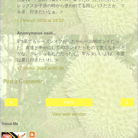
レックスが子供の時から使われてる同じバスだとか。マ
ルタ、行きたいなぁ。>
13 March 2008 at 18:02
Anonymous said...
5つ星でもシーズンオフだったから一泊80ポンドだっ
た。友達と半分にして40ポンドだったので悪くなかった
かな。クレシュもただだったし。マルタいいよね。今度
は夏に行きたいわ。>
17 March 2008 at 00:38
Post a Comment
‹
›
Home
View web version
About Me