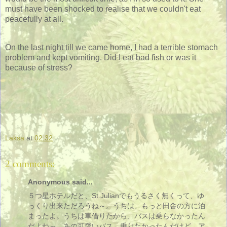
must have been shocked to realise that we couldn't eat
peacefully at all.
On the last night till we came home, I had a terrible stomach
problem and kept vomiting. Did I eat bad fish or was it
because of stress?
Laksa
at
02:32
2 comments:
Anonymous said...
５つ星ホテルだと、St.Julianでもうるさく無くって、ゆ
っくり出来ただろうね～。うちは、もっと田舎の方に泊
まったよ。うちは車借りたから、バスは乗らなかったん
だよね～。あの可愛いバス、乗りたかったんだけど。ア