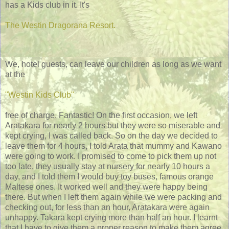
has a Kids club in it. It's
The Westin Dragorana Resort.
We, hotel guests, can leave our children as long as we want
at the
"Westin Kids Club"
free of charge. Fantastic! On the first occasion, we left
Aratakara for nearly 2 hours but they were so miserable and
kept crying, I was called back. So on the day we decided to
leave them for 4 hours, I told Arata that mummy and Kawano
were going to work. I promised to come to pick them up not
too late, they usually stay at nursery for nearly 10 hours a
day, and I told them I would buy toy buses, famous orange
Maltese ones. It worked well and they were happy being
there. But when I left them again while we were packing and
checking out, for less than an hour, Aratakara were again
unhappy. Takara kept crying more than half an hour. I learnt
that I have to give them a proper reason to make them agree