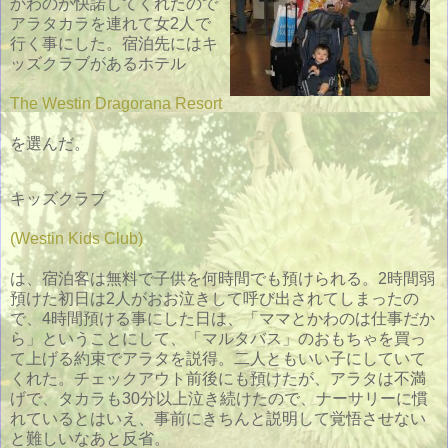
かわのが快諾してくれたので
アラタカラを連れて女2人で
行く事にした。宿泊先にはキ
ッズクラブがあるホテル
The Westin Dragorana Resort
を選んだ。
キッズクラブ
(Westin Kids Club)
は、宿泊客は無料で子供を何時間でも預けられる。2時間弱
預けた初日は2人がおお泣きして呼び出されてしまったの
で、4時間預ける事にした日は、「ママとかわのは仕事だか
ら」ということにして、「マルタバス」のおもちゃを買っ
て上げる約束でアラタを説得。二人ともいい子にしていて
くれた。チェックアウト前後にも預けたが、アラタは不満
げで、タカラも30分以上泣き続けたので、ナーサリーに慣
れているとはいえ、事前にきちんと説明して覚悟させない
と難しいなあと反省。