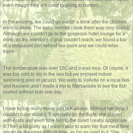
even though they are used to going to nursery...
In the evening, we could go out for a drink after the children
went to sleep. The baby monitor I took there was very useful!
Although we couldn't go to the gorgeous hotel lounge for a
drink, as the monitor's signal couldn't reach, we found a bar
at a restaurant just behind our room and we could relax
there.
The temperature was over 15C and it was nice. Of course, it
was too cold to dip in the sea but we enjoyed indoor
swimming pool or jacuzzi. We went to Valletta on a local bus
and Kawano and I made a trip to Marsaxlokk to see the fish
market without kids one day.
I have to say really thank you to Kawano. Without her help, I
couldn't have done it. Especially on the flight, she played
with Arata and even took him to the toilet! I really appreciate
it. I feel a bit guilty as I wasn't able to warn her that meal time
would be the most difficult time, as I'm so used to it. She