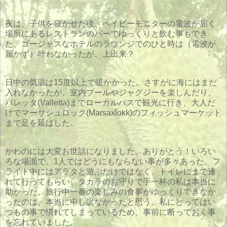
夜は、子供を寝かせた後、ベイビーモニターの電波が届く
場所にあるレストランのバーでゆっくりと飲む事もでき
た。ゴージャスなホテルのラウンジでのひと時は（電波が
届かず）叶わなかったが、上出来？
日中の気温は15度以上で暖かかった。さすがに海にはまだ
入れなかったが、室内プールやジャグジーを楽しんだり、
バレッタ(Valletta)までローカルバスで観光に行き、大人だ
けでマーサシュロック(Marsaxlokk)のフィッシュマーケット
まで足を延ばした。
かわのには大変お世話になりました。ありがとう！いろい
ろな場面で、1人ではどうにもならない事が多々あった。フ
ライト中にはアラタと遊ぶだけではなく、トイレにまで連
れて行ってもらい、タカラのお守りで手一杯の私は本当に
助かった。旅行中一番の楽しみの食事がゆっくりできなか
ったのは、本当に申し訳なかったと思う。私にとってはい
つもの事で慣れてしまっているため、事前に断っておく事
を忘れていました。