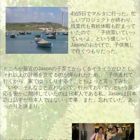
4泊5日でマルタに行った。忙
しいプロジェクトが終わり、
残業代も有給休暇も貯まって
いたので、「子供置いていっ
ていいよ」という優し～い
Jasonのおかげで、子供無し
で行くつもりだった。
ところが最近のJasonの子育てからくるイライラがひどく、
それ以上の計画を立てるのが憚られたため、「子供連れて
行くから、家でゆっくりする？」とちょっと言ってみた。
「いや、そんなこと言わないで、行っておいで」という反
応を密かに期待していたのは日本人である私。Jasonは日本
語は話すが日本人ではないって事、また、忘れていた。あ
っさりと決まり。