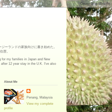
ュージーランドの家族向けに書き始めた。
在住歴。
log for my families in Japan and New
fter 12 year stay in the U.K. I've also
About Me
Penang, Malaysia
View my complete
profile