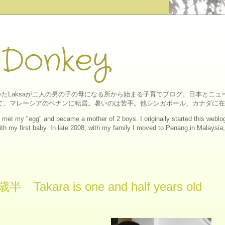
 Donkey
たLaksaが二人の男の子の母になる所から始まる子育てブログ。日本とニ
にして、マレーシアのペナンに転居。暑いのは苦手。他シンガポール、カナダに
ll I met my "egg" and became a mother of 2 boys. I originally started this web
h my first baby. In late 2008, with my family I moved to Penang in Malaysia, a
Takara is one and half years old