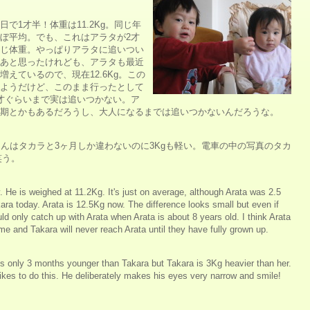
日で1才半！体重は11.2Kg。同じ年
ぼ平均。でも、これはアラタが2才
じ体重。やっぱりアラタに追いつい
あと思ったけれども、アラタも最近
増えているので、現在12.6Kg。この
ようだけど、このまま行ったとして
才ぐらいまで実は追いつかない。ア
期とかもあるだろうし、大人になるまでは追いつかないんだろうな。
ちゃんはタカラと3ヶ月しか違わないのに3Kgも軽い。電車の中の写真のタカ
笑う。
. He is weighed at 11.2Kg. It's just on average, although Arata was 2.5
ra today. Arata is 12.5Kg now. The difference looks small but even if
d only catch up with Arata when Arata is about 8 years old. I think Arata
me and Takara will never reach Arata until they have fully grown up.
 only 3 months younger than Takara but Takara is 3Kg heavier than her.
likes to do this. He deliberately makes his eyes very narrow and smile!