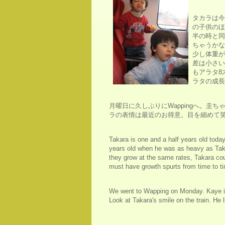
タカラは今
の子供のほ
半の時と同
ちゃうかな
少し体重が
差は小さい
もアラタ8
ラタの成長
月曜日に久しぶりにWappingへ。圭
ラの表情は最近のお得意。目を細めて
Takara is one and a half years old today
years old when he was as heavy as Taka
they grow at the same rates, Takara coul
must have growth spurts from time to ti
We went to Wapping on Monday. Kaye is
Look at Takara's smile on the train. He 