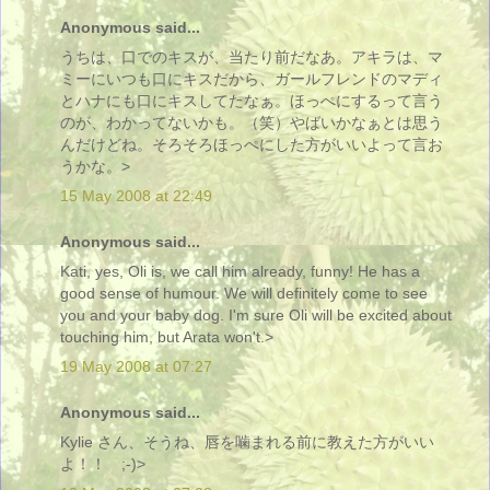
Anonymous said...
うちは、口でのキスが、当たり前だなあ。アキラは、マ
ミーにいつも口にキスだから、ガールフレンドのマディ
とハナにも口にキスしてたなぁ。ほっぺにするって言う
のが、わかってないかも。（笑）やばいかなぁとは思う
んだけどね。そろそろほっぺにした方がいいよって言お
うかな。>
15 May 2008 at 22:49
Anonymous said...
Kati, yes, Oli is, we call him already, funny! He has a
good sense of humour. We will definitely come to see
you and your baby dog. I'm sure Oli will be excited about
touching him, but Arata won't.>
19 May 2008 at 07:27
Anonymous said...
Kylie さん、そうね、唇を噛まれる前に教えた方がいい
よ！！ ;-)>