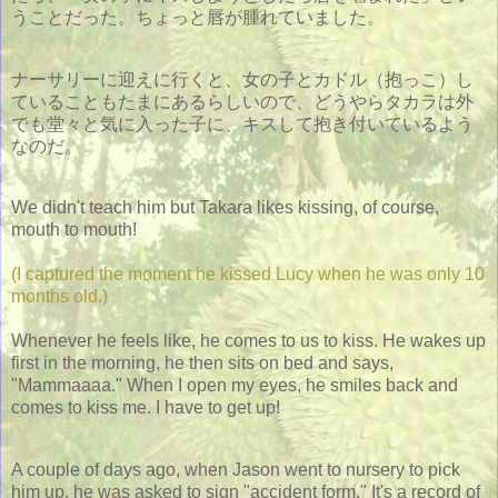
うことだった。ちょっと唇が腫れていました。
ナーサリーに迎えに行くと、女の子とカドル（抱っこ）し
ていることもたまにあるらしいので、どうやらタカラは外
でも堂々と気に入った子に、キスして抱き付いているよう
なのだ。
We didn't teach him but Takara likes kissing, of course,
mouth to mouth!
(I captured the moment he kissed Lucy when he was only 10
months old.)
Whenever he feels like, he comes to us to kiss. He wakes up
first in the morning, he then sits on bed and says,
"Mammaaaa." When I open my eyes, he smiles back and
comes to kiss me. I have to get up!
A couple of days ago, when Jason went to nursery to pick
him up, he was asked to sign "accident form." It's a record of