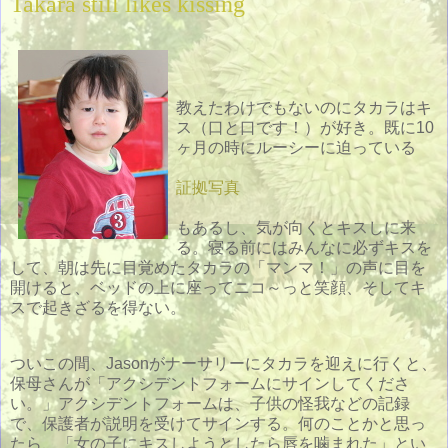
Takara still likes kissing
教えたわけでもないのにタカラはキ
ス（口と口です！）が好き。既に10
ヶ月の時にルーシーに迫っている
証拠写真
もあるし、気が向くとキスしに来
る。寝る前にはみんなに必ずキスを
して、朝は先に目覚めたタカラの「マンマ！」の声に目を
開けると、ベッドの上に座ってニコ～っと笑顔、そしてキ
スで起きざるを得ない。
ついこの間、Jasonがナーサリーにタカラを迎えに行くと、
保母さんが「アクシデントフォームにサインしてくださ
い。」アクシデントフォームは、子供の怪我などの記録
で、保護者が説明を受けてサインする。何のことかと思っ
たら、「女の子にキスしようとしたら唇を噛まれた」とい