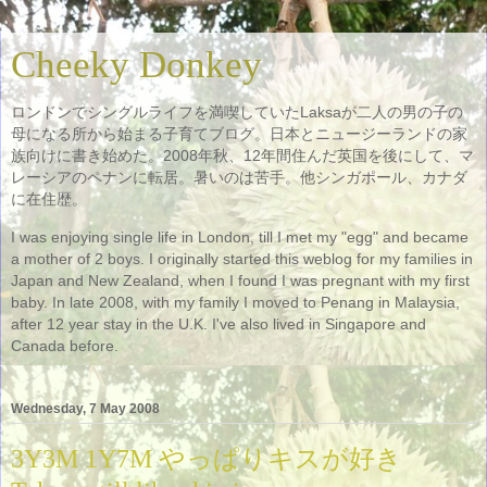
Cheeky Donkey
ロンドンでシングルライフを満喫していたLaksaが二人の男の子の
母になる所から始まる子育てブログ。日本とニュージーランドの家
族向けに書き始めた。2008年秋、12年間住んだ英国を後にして、マ
レーシアのペナンに転居。暑いのは苦手。他シンガポール、カナダ
に在住歴。
I was enjoying single life in London, till I met my "egg" and became
a mother of 2 boys. I originally started this weblog for my families in
Japan and New Zealand, when I found I was pregnant with my first
baby. In late 2008, with my family I moved to Penang in Malaysia,
after 12 year stay in the U.K. I've also lived in Singapore and
Canada before.
Wednesday, 7 May 2008
3Y3M 1Y7M やっぱりキスが好き