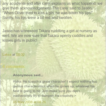
any accidents and after carer explains us what happend, we
give them acknowledgement. The carer said to Jason,
"When Oliver tried to kiss a girl, he was bitten his lips!"
Surely, his lips were a bit red and swollen.
Jason has witnessed Takara cuddling a girl at nursery as
well. We are now sure that Takara openly cuddles and
kisses girls in public!
Laksa
at
08:00
4 comments:
Anonymous said...
Haha. He is such a great character! I expect nothing but
genius characteristics when he grows up, whatever his
field is going to be. Just make sure you don't
inadvertently try to dampen his creativity.>
15 May 2008 at 08:26