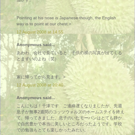
Pointing at his nose is Japanese though, the English
way is to point at our chest.>
12 August 2008 at 14:55
Anonymous said...
あわわ、会社で見ていると、子供の裸の写真が出てくる
とまずいのよね（笑）
家に帰ってから見ます。>
12 August 2008 at 20:40
Anonymous said...
こんにちは！千津です ご連絡遅くなりましたが、先週
息子が無事2週間のコッツウォルズのホームステイを終え
て、帰ってきました。息子のいたモーバンはとても静か
で自然豊かで本当に美しいところだったようです。学校
での勉強もとても楽しかったみたい。