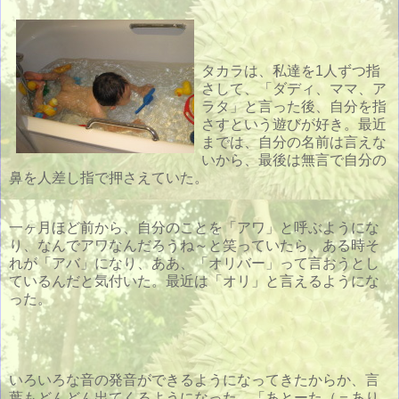
タカラは、私達を1人ずつ指
さして、「ダディ、ママ、ア
ラタ」と言った後、自分を指
さすという遊びが好き。最近
までは、自分の名前は言えな
いから、最後は無言で自分の
鼻を人差し指で押さえていた。
一ヶ月ほど前から、自分のことを「アワ」と呼ぶようにな
り、なんでアワなんだろうね～と笑っていたら、ある時そ
れが「アバ」になり、ああ、「オリバー」って言おうとし
ているんだと気付いた。最近は「オリ」と言えるようにな
った。
いろいろな音の発音ができるようになってきたからか、言
葉もどんどん出てくるようになった。「あとーた（＝あり