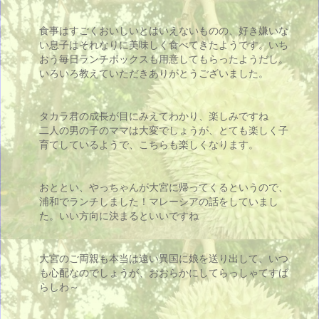
食事はすごくおいしいとはいえないものの、好き嫌いな
い息子はそれなりに美味しく食べてきたようです。いち
おう毎日ランチボックスも用意してもらったようだし。
いろいろ教えていただきありがとうございました。
タカラ君の成長が目にみえてわかり、楽しみですね
二人の男の子のママは大変でしょうが、とても楽しく子
育てしているようで、こちらも楽しくなります。
おととい、やっちゃんが大宮に帰ってくるというので、
浦和でランチしました！マレーシアの話をしていまし
た。いい方向に決まるといいですね
大宮のご両親も本当は遠い異国に娘を送り出して、いつ
も心配なのでしょうが、おおらかにしてらっしゃてすば
らしわ～