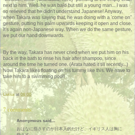
next to him. Well, he was bald but still a young man... I was
so relieved that he didn't understand Japanese! Anyway,
when Takara was saying that, he was doing with a 'come on"
gesture, putting his palm upwards keeping it open and close.
It's again non-Japanese way. When we do the same gesture,
we put our hand downwards.
By the way, Takara has never cried when we put him on his
back in the bath to rinse his hair after shampoo, since
around the time he turned one. (Arata hated it till recently...)
Now Takara likes floating on his tummy like this. We have to
take him to a swimming pool!
Laksa
at
08:00
7 comments:
Anonymous said...
おはなに指さすのが日本人的だけど、イギリス人は胸に
指さす。