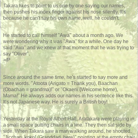
Takara likes to point to us one by one saying our names,
then pushes his index finger against his nose silently. It's
because he can't say his own name, well, he couldn't.
He started to call himself "Awa" about a month ago. We
were wondering why it was "Awa" for a while. One day he
said "Ava" and we knew at that moment that he was trying to
say "Oliver".
>/P
Since around the same time, he's started to say more and
more words. "Atoota (Arigato = Thank you), Baachan
(Obachan = grandma)!" or "Okaerii (Welcome home),
Mama!" He always adds our names in his sentence like this.
It's not Japanese way. He is surely a British boy!
Yesterday at the Royal Albert Hall, Aratakara were playing in
a small space putting chairs in a line. They then sat side by
side. When Takara saw a man walking around, he shouted,
"Jicchan, koko! (Granddad, here)" pointing at the empty chair