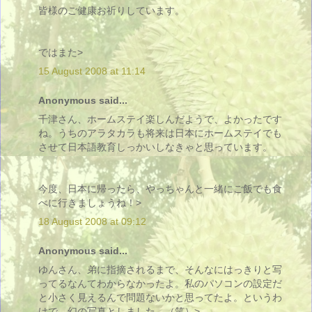
皆様のご健康お祈りしています。
ではまた>
15 August 2008 at 11:14
Anonymous said...
千津さん、ホームステイ楽しんだようで、よかったです
ね。うちのアラタカラも将来は日本にホームステイでも
させて日本語教育しっかいしなきゃと思っています。
今度、日本に帰ったら、やっちゃんと一緒にご飯でも食
べに行きましょうね！>
18 August 2008 at 09:12
Anonymous said...
ゆんさん、弟に指摘されるまで、そんなにはっきりと写
ってるなんてわからなかったよ。私のパソコンの設定だ
と小さく見えるんで問題ないかと思ってたよ。というわ
けで、幻の写真としました。（笑）>