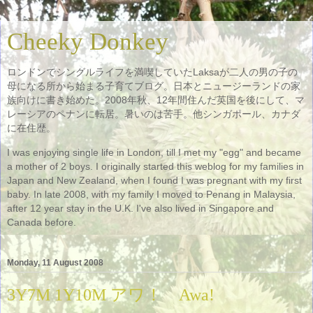
Cheeky Donkey
ロンドンでシングルライフを満喫していたLaksaが二人の男の子の
母になる所から始まる子育てブログ。日本とニュージーランドの家
族向けに書き始めた。2008年秋、12年間住んだ英国を後にして、マ
レーシアのペナンに転居。暑いのは苦手。他シンガポール、カナダ
に在住歴。
I was enjoying single life in London, till I met my "egg" and became
a mother of 2 boys. I originally started this weblog for my families in
Japan and New Zealand, when I found I was pregnant with my first
baby. In late 2008, with my family I moved to Penang in Malaysia,
after 12 year stay in the U.K. I've also lived in Singapore and
Canada before.
Monday, 11 August 2008
3Y7M 1Y10M アワ！ Awa!