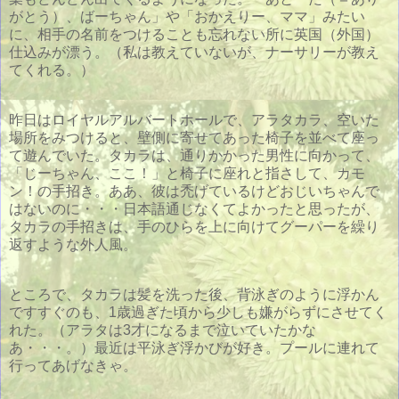
がとう）、ばーちゃん」や「おかえりー、ママ」みたい
に、相手の名前をつけることも忘れない所に英国（外国）
仕込みが漂う。（私は教えていないが、ナーサリーが教え
てくれる。）
昨日はロイヤルアルバートホールで、アラタカラ、空いた
場所をみつけると、壁側に寄せてあった椅子を並べて座っ
て遊んでいた。タカラは、通りかかった男性に向かって、
「じーちゃん、ここ！」と椅子に座れと指さして、カモ
ン！の手招き。ああ、彼は禿げているけどおじいちゃんで
はないのに・・・日本語通じなくてよかったと思ったが、
タカラの手招きは、手のひらを上に向けてグーパーを繰り
返すような外人風。
ところで、タカラは髪を洗った後、背泳ぎのように浮かん
ですすぐのも、1歳過ぎた頃から少しも嫌がらずにさせてく
れた。（アラタは3才になるまで泣いていたかな
あ・・・。）最近は平泳ぎ浮かびが好き。プールに連れて
行ってあげなきゃ。