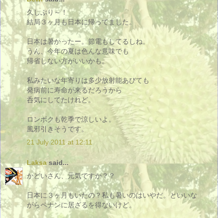
久しぶり～！
結局３ヶ月も日本に帰ってました。
日本は暑かったー。節電もしてるしね。
うん、今年の夏は色んな意味でも
帰省しない方がいいかも。
私みたいな年寄りは多少放射能あびても
発病前に寿命が来るだろうから
呑気にしてたけれど。
ロンボクも乾季で涼しいよ。
風邪引きそうです。
21 July 2011 at 12:11
Laksa
said...
かどいさん、元気ですか？？
日本に３ヶ月もいたの？私も暑いのはいやだ。といいな
がらペナンに居ざるを得ないけど。