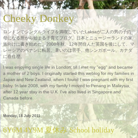
Cheeky Donkey
ロンドンでシングルライフを満喫していたLaksaが二人の男の子の
母になる所から始まる子育てブログ。日本とニュージーランドの家
族向けに書き始めた。2008年秋、12年間住んだ英国を後にして、マ
レーシアのペナンに転居。暑いのは苦手。他シンガポール、カナダ
に在住歴。
I was enjoying single life in London, till I met my "egg" and became
a mother of 2 boys. I originally started this weblog for my families in
Japan and New Zealand, when I found I was pregnant with my first
baby. In late 2008, with my family I moved to Penang in Malaysia,
after 12 year stay in the U.K. I've also lived in Singapore and
Canada before.
Monday, 18 July 2011
6Y6M 4Y9M 夏休み School holiday