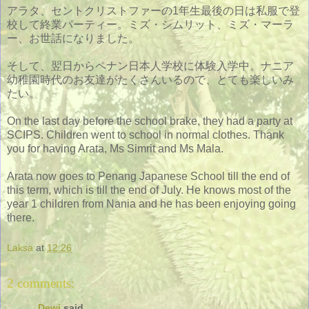
アラタ、セントクリストファーの1年生最後の日は私服で登
校して終業パーティー。ミズ・シムリット、ミズ・マーラ
ー、お世話になりました。
そして、翌日からペナン日本人学校に体験入学中。ナニア
幼稚園時代のお友達がたくさんいるので、とても楽しいみ
たい。
On the last day before the school brake, they had a party at
SCIPS. Children went to school in normal clothes. Thank
you for having Arata, Ms Simrit and Ms Mala.
Arata now goes to Penang Japanese School till the end of
this term, which is till the end of July. He knows most of the
year 1 children from Nania and he has been enjoying going
there.
Laksa
at
12:26
2 comments:
Dewi
said...