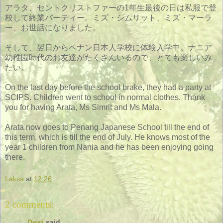
アラタ、セントクリストファーの1年生最後の日は私服で登
校して終業パーティー。ミズ・シムリット、ミズ・マーラ
ー、お世話になりました。
そして、翌日からペナン日本人学校に体験入学中。ナニア
幼稚園時代のお友達がたくさんいるので、とても楽しいみ
たい。
On the last day before the school brake, they had a party at
SCIPS. Children went to school in normal clothes. Thank
you for having Arata, Ms Simrit and Ms Mala.
Arata now goes to Penang Japanese School till the end of
this term, which is till the end of July. He knows most of the
year 1 children from Nania and he has been enjoying going
there.
Laksa
at
12:26
2 comments:
Dewi
said...