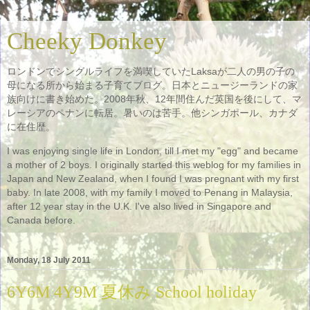
Cheeky Donkey
ロンドンでシングルライフを満喫していたLaksaが二人の男の子の
母になる所から始まる子育てブログ。日本とニュージーランドの家
族向けに書き始めた。2008年秋、12年間住んだ英国を後にして、マ
レーシアのペナンに転居。暑いのは苦手。他シンガポール、カナダ
に在住歴。
I was enjoying single life in London, till I met my "egg" and became
a mother of 2 boys. I originally started this weblog for my families in
Japan and New Zealand, when I found I was pregnant with my first
baby. In late 2008, with my family I moved to Penang in Malaysia,
after 12 year stay in the U.K. I've also lived in Singapore and
Canada before.
Monday, 18 July 2011
6Y6M 4Y9M 夏休み School holiday