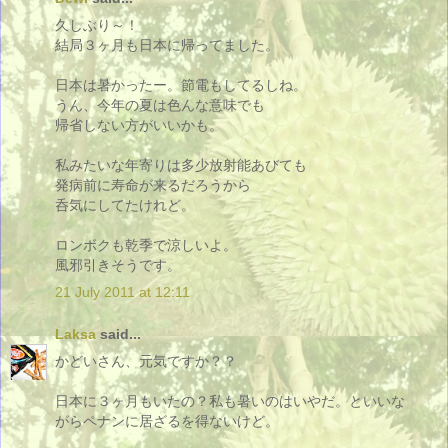
久しぶり～！
結局３ヶ月も日本に帰ってました。
日本は暑かったー。節電もしてるしね。
うん、今年の夏は色んな意味でも
帰省しない方がいいかも。
私みたいな年寄りは多少放射能あびても
発病前に寿命が来るだろうから
呑気にしてたけれど。
ロンボクも乾季で涼しいよ。
風邪引きそうです。
21 July 2011 at 12:11
Laksa
said...
かどいさん、元気ですか？？
日本に３ヶ月もいたの？私も暑いのはいやだ。といいな
がらペナンに居ざるを得ないけど。