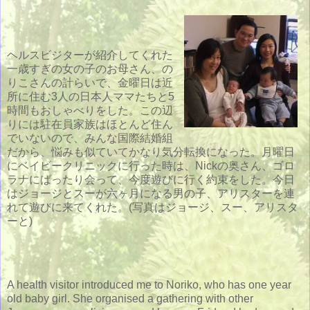
ヘルスビジターが紹介してくれた
一歳すぎの女の子のお母さん、の
りこさんの計らいで、金曜日は近
所に住む3人の日本人ママたちと5
時間もおしゃべりをした。この辺
りには駐在員家族はほとんど住ん
でいないので、みんな国際結婚組
だから、悩みも似ていてかなり気分転換になった。月曜日
にベイビークリニックに行った時は、Nickの奥さん、ゴロ
ラナにばったり会って、今度遊びに行く約束をした。今日
はジョージとスーが六ヶ月になる男の子、アリスターを連
れて遊びに来てくれた。(写真はジョージ、スー、アリスタ
ーと)
A health visitor introduced me to Noriko, who has one year
old baby girl. She organised a gathering with other