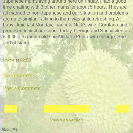
Japanese mums living around here on Friday. I had a good
time chatting with 3 other mums for about 5 hours. They are
all married to non-Japanese and our situation and problems
are quite similar. Talking to them was quite refreshing. At
baby clinic last Monday, I ran into Nick's wife, Gorolana and I
promised to visit her soon. Today, George and Sue visited us
with their 6 month old son Alistair. (Photo with George, Sue
and Alistair.)
Laksa
at
02:58
No comments:
Post a Comment
‹
›
Home
View web version
About Me