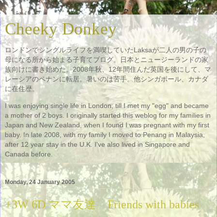
Cheeky Donkey
ロンドンでシングルライフを満喫していたLaksaが二人の男の子の
母になる所から始まる子育てブログ。日本とニュージーランドの家
族向けに書き始めた。2008年秋、12年間住んだ英国を後にして、マ
レーシアのペナンに転居。暑いのは苦手。他シンガポール、カナダ
に在住歴。
I was enjoying single life in London, till I met my "egg" and became
a mother of 2 boys. I originally started this weblog for my families in
Japan and New Zealand, when I found I was pregnant with my first
baby. In late 2008, with my family I moved to Penang in Malaysia,
after 12 year stay in the U.K. I've also lived in Singapore and
Canada before.
Monday, 24 January 2005
+3W 6D ママ友達 Friends with babies